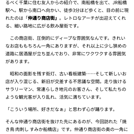
るべく千葉に住む友人からの紹介で、南船橋を出て、JR船橋
駅へ。駅から南口へ向かい、徒歩3分ほど歩くと、目の前に現
れたのは「
仲通り商店街」
。レトロなアーチが出迎えてくれ
る、細い路地に広がる飲み屋街です。
この商店街、圧倒的にディープな雰囲気なんです。きれい
なお店ももちろん一角にありますが、それ以上に少し狭めの
道路に居酒屋が立ち並んでおり、非常にワクワクする雰囲気
があります。
昭和の面影を残す街灯、古い看板建築……そして新しいお
店が入り混じる、新旧が交差する不思議な空間。走り抜ける
サラリーマン、常連らしき地元のお客さん、そして私たちの
ような観光客が入り乱れ、活気に満ちています。
「こういう場所、好きだなぁ」と思わず心が踊ります。
そんな仲通り商店街を抜けた先にあるのが、今回訪れた「焼
き鳥 肉刺し すみか船橋店」です。仲通り商店街の奥の一角に