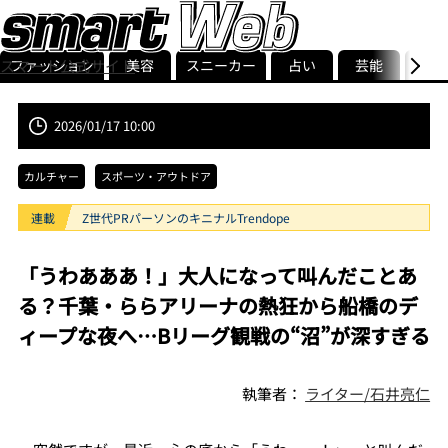
ファッション
美容
スニーカー
占い
芸能
グル
スマート公式サイト
ストリ
smart最新号
記事一覧
ランキング
2026/01/17 10:00
カルチャー
スポーツ・アウトドア
連載
Z世代PRパーソンのキニナルTrendope
「うわあああ！」大人になって叫んだことあ
る？千葉・ららアリーナの熱狂から船橋のデ
ィープな夜へ…Bリーグ観戦の“沼”が深すぎる
執筆者：
ライター/石井亮仁