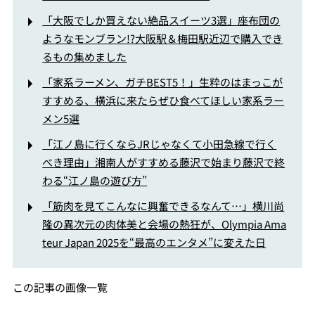
「大阪でしか買えない絶品スイーツ3選」座布団の
ようなモンブラン!?大阪駅＆梅田駅近辺で購入でき
るもの集めました
「家系ラーメン、ガチBEST5！」生粋のはまっこが
すすめる、横浜に来たらぜひ食べてほしい家系ラー
メン5選
「江ノ島に行くならJRじゃなくて小田急線で行く
べき理由」湘南人がすすめる藤沢で始まり藤沢で終
わる“江ノ島の遊び方”
「筋肉を見てこんなに興奮できるなんて…」横川尚
隆の異次元の肉体美と会場の熱狂が、Olympia Ama
teur Japan 2025を“最高のエンタメ”に変えた日
この記事の画像一覧