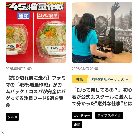
2026/08/07 21:00
2026/08/03 20:00
【売り切れ前に走れ】ファミ
連載
Z世代PRパーソンのキ
マの「45％増量作戦」がカ
ニナルTrendope
「DJって何してるの？」初心
ムバック！コスパが完全にバ
者が公式DJスクールに潜入し
グってる注目フード5選を実
て分かった“意外な仕事”とは
食
カルチャー
ライフスタイル
グルメ
連載