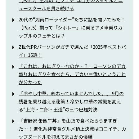
【Part2】生粋の“足フェチ”は自分のスタイルとニ
ュースクールを貫き続ける
20代の“湘南ローライダー”たちに話を聞いてみた！
【Part5】揃って「シボレー」に乗るアメ車乗りカ
ップルのフェチとは？
Z世代PRパーソンがガチで選んだ「2025年ベストバ
イ」16選！
「これは、おにぎり…なのか…？」ローソンのデカ
盛りおにぎりを食べたら、デカい＝偉いということ
が分かった
「冷やし中華、終わっていませんでした。」 9月の
残暑を乗り越える秘策！冷やし中華の常識を変え
る“上海・二郎・王道”の三つ巴麺対決
「吉野家 缶飯牛丼」を山頂で食べたらうますぎ
た…！ 進化系非常食グルメ頂上決戦はココイチ、カ
ップヌードルを抑えてまさかの優勝