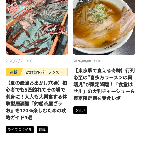
2026/08/08 10:00
2026/08/08 07:00
【東京駅で食える奇跡】行列
連載
Z世代PRパーソンのキ
必至の“喜多方ラーメンの異
ニナルTrendope
【夏の最強お出かけ穴場】初
端児”が限定降臨！「食堂は
心者でも5匹釣れてその場で
せ川」の大判チャーシュー＆
刺身に！大人も大興奮する体
東京限定麺を実食レポ
験型居酒屋『釣船茶屋ざう
お』を120％楽しむための攻
グルメ
略ガイド4選
ライフスタイル
連載