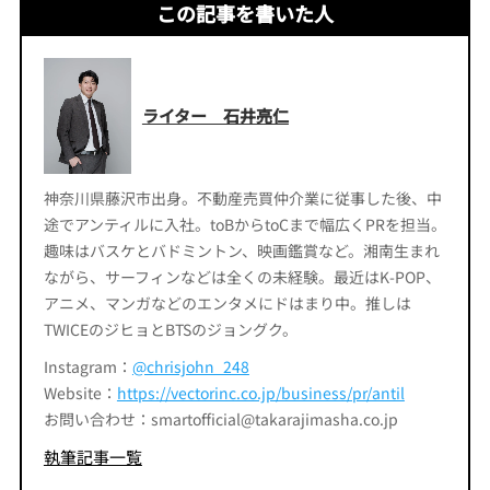
この記事を書いた人
ライター 石井亮仁
神奈川県藤沢市出身。不動産売買仲介業に従事した後、中
途でアンティルに入社。toBからtoCまで幅広くPRを担当。
趣味はバスケとバドミントン、映画鑑賞など。湘南生まれ
ながら、サーフィンなどは全くの未経験。最近はK-POP、
アニメ、マンガなどのエンタメにドはまり中。推しは
TWICEのジヒョとBTSのジョングク。
Instagram：
@chrisjohn_248
Website：
https://vectorinc.co.jp/business/pr/antil
お問い合わせ：smartofficial@takarajimasha.co.jp
執筆記事一覧