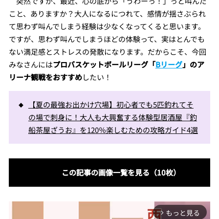
突然ですが、最近、心の底から「うわーっ！」っと叫んだ
こと、ありますか？大人になるにつれて、感情が揺さぶられ
て思わず叫んでしまう経験は少なくなってくると思います。
ですが、思わず叫んでしまうほどの体験って、実はとんでも
ない満足感とストレスの発散になります。だからこそ、今回
みなさんには
プロバスケットボールリーグ「
Bリーグ
」のア
リーナ観戦をおすすめ
したい！
【夏の最強お出かけ穴場】初心者でも5匹釣れてそ
の場で刺身に！大人も大興奮する体験型居酒屋『釣
船茶屋ざうお』を120％楽しむための攻略ガイド4選
この記事の画像一覧を見る（10枚）
もっと見る
arrow_forward_ios