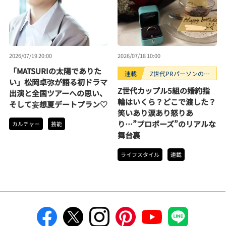
2026/07/19 20:00
2026/07/18 10:00
「MATSURIの太陽でありた
連載
Z世代PRパーソンのキ
い」松岡卓弥が語る初ドラマ
ニナルTrendope
Z世代カップル5組の婚約指
出演と全国ツアーへの思い、
輪はいくら？どこで渡した？
そして妄想夏デートプラン♡
笑いあり涙あり怒りあ
り…”プロポーズ”のリアルな
カルチャー
芸能
舞台裏
ライフスタイル
連載