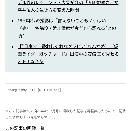
デル界のレジェンド・大柴裕介の「人間観察力」が
平井佑人の生き方を変えた瞬間
1990年代の撮影は「言えないこともいっぱい
（笑）」名脇役・渋川清彦が今だから語れる“あの
頃”
【“日本で一番おしゃれなグラビア”ちんかめ】『仮
面ライダーガッチャード』出演中の安倍 乙が見せる
オトナな色気
Photography_JOJI［RETUNE rep］
※この記事は2025年smart12月号に掲載した記事を再編集したもので、記載
した情報もその時点のものです。
この記事の画像一覧