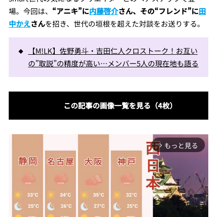
場。今回は、
“アニキ”に
内藤啓介
さん、その“フレンド”に
田
中かえ
さん
を招き、世代の垣根を超えた対談をお送りする。
【M!LK】佐野勇斗・吉田仁人クロストーク！お互い
の”取説”の精度が高い…メンバー5人の現在地も語る
この記事の画像一覧を見る（4枚）
もっと見る
arrow_forward_ios