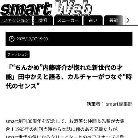
ファッション
美容
スニーカー
占い
芸能
グル
スマート公式サイト
ストリ
smart最新号
記事一覧
ランキング
2025/12/07 19:00
ファッション
「“ちんかめ”内藤啓介が惚れた新世代の才
能」田中かえと語る、カルチャーがつなぐ“時
代のセンス”
執筆者：
smart編集部
smart創刊30周年を記念して、お洒落な仲間＆先輩が大集
合！1995年の創刊当時から本誌に縁のある兄貴たちが、
smart世代の気になるクリエイターとのペアスナップで登