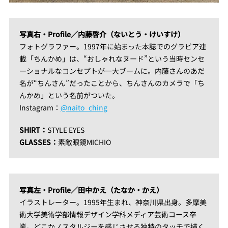
写真右・Profile／内藤啓介（ないとう・けいすけ）
フォトグラファー。1997年に始まった本誌でのグラビア連
載「ちんかめ」は、“おしゃれなヌード”という当時センセ
ーショナルなコンセプトが一大ブームに。内藤さんのあだ
名が“ちんさん”だったことから、ちんさんのカメラで「ち
んかめ」という名前がついた。
Instagram：
@naito_ching
SHIRT：
STYLE EYES
GLASSES：
素敵眼鏡MICHIO
写真左・Profile／田中かえ（たなか・かえ）
イラストレーター。1995年生まれ、神奈川県出身。多摩美
術大学美術学部情報デザイン学科メディア芸術コース卒
業。どこかノスタルジーを感じさせる独特のタッチで描く