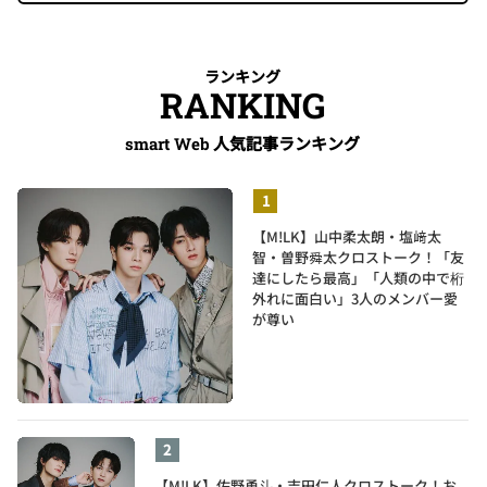
ランキング
RANKING
人気記事ランキング
smart Web
【M!LK】山中柔太朗・塩﨑太
智・曽野舜太クロストーク！「友
達にしたら最高」「人類の中で桁
外れに面白い」3人のメンバー愛
が尊い
【M!LK】佐野勇斗・吉田仁人クロストーク！お