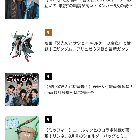
互いの"取説"の精度が高い…メンバー5人の現在
地も語る
映画『閃光のハサウェイ キルケーの魔女』で話
題！ Ξガンダム、アリュゼウスほか最新ガンプラ
を一挙紹介
【M!LKの5人が初登場！】表紙＆付録画像解禁！
smart7月号増刊は完売必至
【ミッフィー】コールマンとのコラボ付録が豪
華！リンネル9月号のショルダーバッグとミニリ