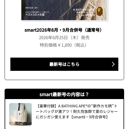
smart2026年8月・9月合併号（通常号）
2026年6月25日（木）発売
特別価格￥1,890（税込）
最新号はこちら
smart最新号の内容は？
【豪華付録】A BATHING APE®の“新作カモ柄”ト
ートバッグが激アツ！耐久性抜群で夏のレジャー
にガシガシ使えます【smart8・9月合併号】