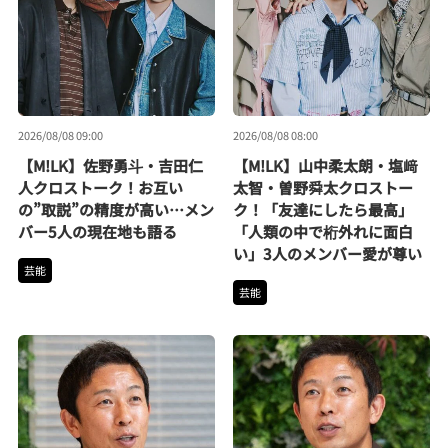
2026/08/08 09:00
2026/08/08 08:00
【M!LK】佐野勇斗・吉田仁
【M!LK】山中柔太朗・塩﨑
人クロストーク！お互い
太智・曽野舜太クロストー
の”取説”の精度が高い…メン
ク！「友達にしたら最高」
バー5人の現在地も語る
「人類の中で桁外れに面白
い」3人のメンバー愛が尊い
芸能
芸能