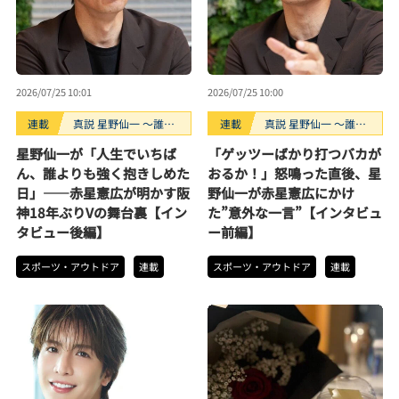
2026/07/25 10:01
2026/07/25 10:00
連載
真説 星野仙一 ～誰も
連載
真説 星野仙一 ～誰も
知らない“鉄拳制裁”の
知らない“鉄拳制裁”の
星野仙一が「人生でいちば
「ゲッツーばかり打つバカが
裏側～
裏側～
ん、誰よりも強く抱きしめた
おるか！」怒鳴った直後、星
日」――赤星憲広が明かす阪
野仙一が赤星憲広にかけ
神18年ぶりVの舞台裏【イン
た”意外な一言”【インタビュ
タビュー後編】
ー前編】
スポーツ・アウトドア
連載
スポーツ・アウトドア
連載