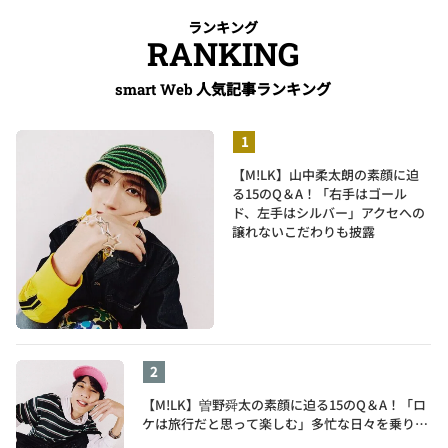
ランキング
RANKING
人気記事ランキング
smart Web
【M!LK】山中柔太朗の素顔に迫
る15のQ＆A！「右手はゴール
ド、左手はシルバー」アクセへの
譲れないこだわりも披露
【M!LK】曽野舜太の素顔に迫る15のQ＆A！「ロ
ケは旅行だと思って楽しむ」多忙な日々を乗り切
るポジティブ思考がすごい