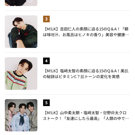
【M!LK】吉田仁人の素顔に迫る15のQ＆A！「朝
は味噌汁、お風呂はヒノキの香り」美容や健康習
慣を明かす
【M!LK】塩﨑太智の素顔に迫る15のQ＆A！美肌
の秘訣はビタミンC？肌トーンの変化を実感
【M!LK】山中柔太朗・塩﨑太智・曽野舜太クロ
ストーク！「友達にしたら最高」「人類の中で桁
外れに面白い」3人のメンバー愛が尊い