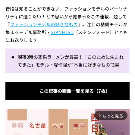
普段は知ることができない、ファッションモデルのパーソナ
リティに迫りたい！との思いから始まったこの連載、題して
『
ファッションモデルの好きなもの
』。注目の精鋭モデルが
集まるモデル事務所・
STANFORD
（スタンフォード）ととも
にお送りします。
深夜0時の家系ラーメンが最高！「このために生まれ
てきた」モデル・堤恒陽が“本当に好きなもの”3選
この記事の画像一覧を見る（7枚）
もっと見る
arrow_forward_ios