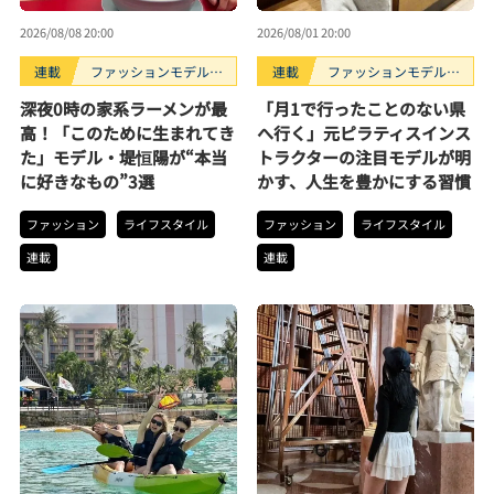
2026/08/08 20:00
2026/08/01 20:00
連載
ファッションモデルの
連載
ファッションモデルの
好きなもの
好きなもの
深夜0時の家系ラーメンが最
「月1で行ったことのない県
高！「このために生まれてき
へ行く」元ピラティスインス
た」モデル・堤恒陽が“本当
トラクターの注目モデルが明
に好きなもの”3選
かす、人生を豊かにする習慣
ファッション
ライフスタイル
ファッション
ライフスタイル
連載
連載