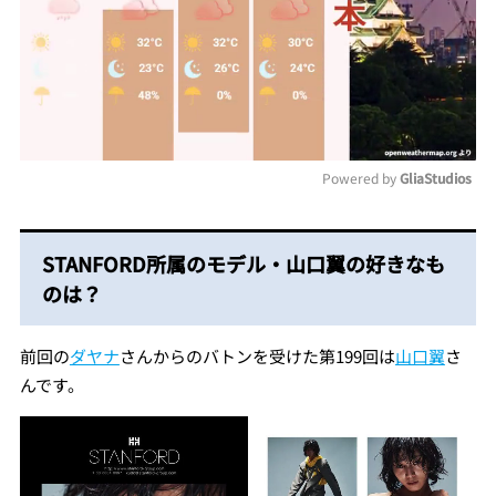
Powered by 
GliaStudios
Mute
STANFORD所属のモデル・山口翼の好きなも
のは？
前回の
ダヤナ
さんからのバトンを受けた第199回は
山口翼
さ
んです。