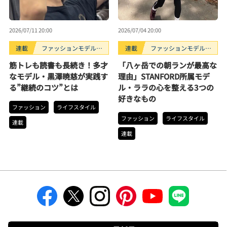
2026/07/11 20:00
2026/07/04 20:00
連載
ファッションモデルの
連載
ファッションモデルの
好きなもの
好きなもの
筋トレも読書も長続き！多才
「八ヶ岳での朝ランが最高な
なモデル・黒澤暁慈が実践す
理由」STANFORD所属モデ
る”継続のコツ”とは
ル・ララの心を整える3つの
好きなもの
ファッション
ライフスタイル
ファッション
ライフスタイル
連載
連載