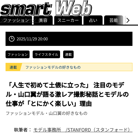
ファッション
美容
スニーカー
占い
芸能
グル
スマート公式サイト
ストリ
smart最新号
記事一覧
ランキング
2025/11/29 20:00
ファッション
ライフスタイル
連載
連載
ファッションモデルの好きなもの
「人生で初めて土俵に立った」 注目のモデ
ル・山口翼が語る激レア撮影秘話とモデルの
仕事が「とにかく楽しい」理由
ファッションモデル・山口翼の好きなもの
執筆者：
モデル事務所 /STANFORD（スタンフォード）