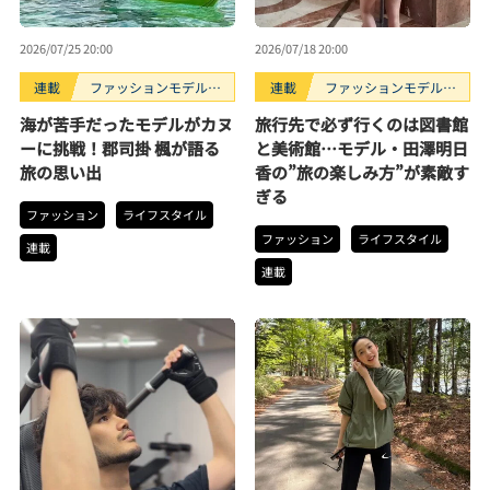
2026/07/25 20:00
2026/07/18 20:00
連載
ファッションモデルの
連載
ファッションモデルの
好きなもの
好きなもの
海が苦手だったモデルがカヌ
旅行先で必ず行くのは図書館
ーに挑戦！郡司掛 楓が語る
と美術館…モデル・田澤明日
旅の思い出
香の”旅の楽しみ方”が素敵す
ぎる
ファッション
ライフスタイル
ファッション
ライフスタイル
連載
連載