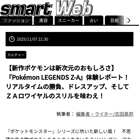
ファッション
美容
スニーカー
占い
芸能
グル
スマート公式サイト
ストリ
smart最新号
記事一覧
ランキング
2025/11/07 21:30
カルチャー
【新作ポケモンは新次元のおもしろさ】
『Pokémon LEGENDS Z-A』体験レポート！
リアルタイムの勝負、ドレスアップ、そして
ＺＡロワイヤルのスリルを味わえ！
執筆者：
編集者・ライター/志田英邦
『ポケットモンスター』シリーズに吹いた新しい風！ 不思