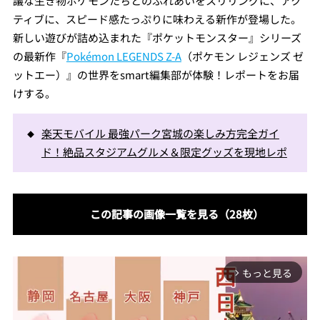
議な生き物ポケモンたちとのふれあいをスリリングに、アク
ティブに、スピード感たっぷりに味わえる新作が登場した。
新しい遊びが詰め込まれた『ポケットモンスター』シリーズ
の最新作『
Pokémon LEGENDS Z-A
（ポケモン レジェンズ ゼ
ットエー）』の世界をsmart編集部が体験！レポートをお届
けする。
楽天モバイル 最強パーク宮城の楽しみ方完全ガイ
ド！絶品スタジアムグルメ＆限定グッズを現地レポ
この記事の画像一覧を見る（28枚）
もっと見る
arrow_forward_ios