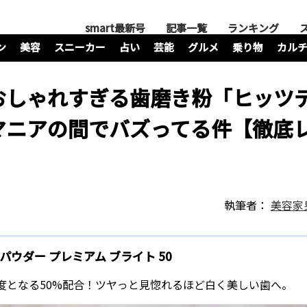
smart最新号
記事一覧
ランキング
ン
美容
スニーカー
占い
芸能
グルメ
乗り物
カル
おしゃれすぎる歯磨き粉「ヒッツ
マニアの間でバズってる件【徹底
執筆者：
美容家男
ウダー プレミアム ブライト 50
度となる50%配合！ツヤっと見惚れるほど白く美しい歯へ。