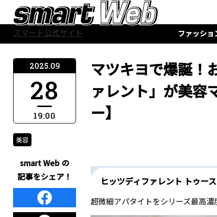
スマート公式サイト
ファッショ
マツキヨで爆誕！
2025.09
28
ァレント」が美容
ー】
19:00
美容
smart Web の
記事をシェア！
ヒッツディファレント トゥースパ
超微細アパタイトをシリーズ最高濃