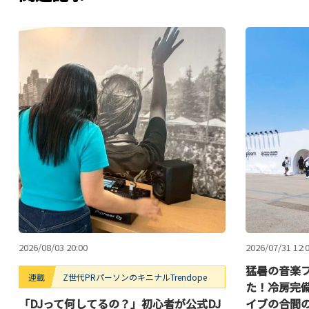
2026/08/03 20:00
2026/07/31 12:
猛暑の音楽フ
連載
Z世代PRパーソンのキニナルTrendope
た！冷房完備の
「DJって何してるの？」初心者が公式DJ
イブの合間