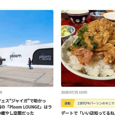
00
2026/07/25 10:00
ェス“ジャイガ”で助かっ
連載
Z世代PRパーソンのキニナルT
「Ploom LOUNGE」はラ
の癒やし空間だった
デートで「いい店知ってるね