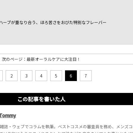
ハーブが重なり合う、ほろ苦さをおびた特別なフレーバー
］
次のページ：最新オーラルケアに大注目！
2
3
4
5
6
7
この記事を書いた人
ommy
雑誌・ウェブでコラムを執筆。ベストコスメの審査員を務め、メンズコ