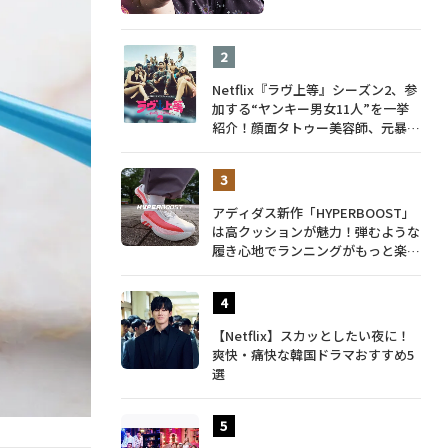
Netflix『ラヴ上等』シーズン2、参
加する“ヤンキー男女11人”を一挙
紹介！顔面タトゥー美容師、元暴走
族総長、人気キャバ嬢も
アディダス新作「HYPERBOOST」
は高クッションが魅力！弾むような
履き心地でランニングがもっと楽し
く
【Netflix】スカッとしたい夜に！
爽快・痛快な韓国ドラマおすすめ5
選