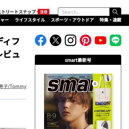
ストリートスナップ
チャー
ライフスタイル
スポーツ・アウトドア
特集・連載
ディフ
レビュ
smart最新号
子/Tommy