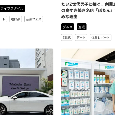
たいZ世代男子に捧ぐ。創業1
ライフスタイル
の鳥すき焼き名店『ぼたん』
めな理由
ート
嗜好品
音楽フェス
グルメ
連載
Z世代
デート
体験レポート