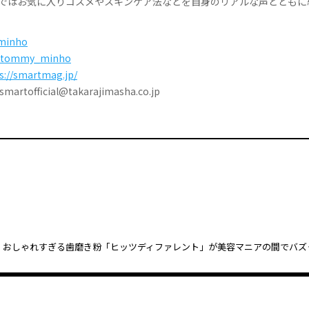
Sではお気に入りコスメやスキンケア法などを自身のリアルな声とともに
minho
tommy_minho
s://smartmag.jp/
tofficial@takarajimasha.co.jp