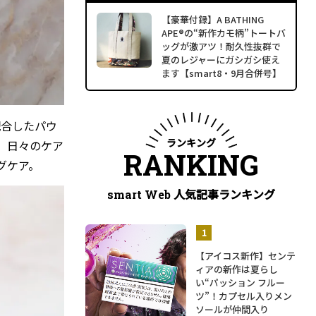
【豪華付録】A BATHING
APE®の“新作カモ柄”トートバ
ッグが激アツ！耐久性抜群で
夏のレジャーにガシガシ使え
ます【smart8・9月合併号】
配合したパウ
ランキング
、日々のケア
RANKING
グケア。
人気記事ランキング
smart Web
【アイコス新作】センテ
ィアの新作は夏らし
い“パッション フルー
ツ”！カプセル入りメン
ソールが仲間入り