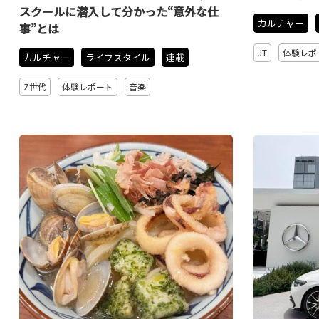
スクールに潜入して分かった“意外な仕
カルチャー
事”とは
JT
体験レポ
カルチャー
ライフスタイル
連載
Z世代
体験レポート
音楽