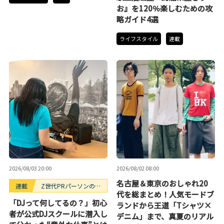
お』を120％楽しむための攻
略ガイド4選
ライフスタイル
連載
2026/08/03 20:00
2026/08/02 08:00
名古屋＆東京のおしゃれ20
連載
Z世代PRパーソンのキ
代を総まとめ！人気モードブ
ニナルTrendope
「DJって何してるの？」初心
ランドから王道「Tシャツ×
者が公式DJスクールに潜入し
デニム」まで、真夏のリアル