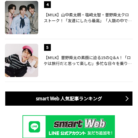
【M!LK】山中柔太朗・塩﨑太智・曽野舜太クロ
ストーク！「友達にしたら最高」「人類の中で桁
外れに面白い」3人のメンバー愛が尊い
【M!LK】曽野舜太の素顔に迫る15のQ＆A！「ロ
ケは旅行だと思って楽しむ」多忙な日々を乗り切
るポジティブ思考がすごい
smart Web 人気記事ランキング