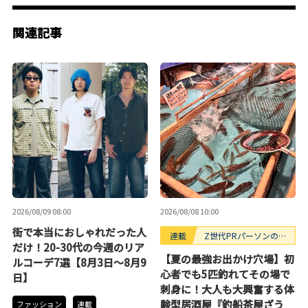
関連記事
2026/08/09 08:00
2026/08/08 10:00
街で本当におしゃれだった人
連載
Z世代PRパーソンのキ
だけ！20-30代の今週のリア
ニナルTrendope
【夏の最強お出かけ穴場】初
ルコーデ7選【8月3日〜8月9
心者でも5匹釣れてその場で
日】
刺身に！大人も大興奮する体
験型居酒屋『釣船茶屋ざう
ファッション
連載