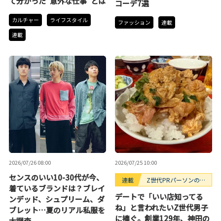
て分かった“意外な仕事”とは
コーデ7選
カルチャー
ライフスタイル
ファッション
連載
連載
2026/07/26 08:00
2026/07/25 10:00
センスのいい10-30代が今、
連載
Z世代PRパーソンのキ
着ているブランドは？ブレイ
ニナルTrendope
デートで「いい店知ってる
ンデッド、シュプリーム、ダ
ね」と言われたいZ世代男子
ブレット…夏のリアル私服を
に捧ぐ。創業129年、神田の
大調査