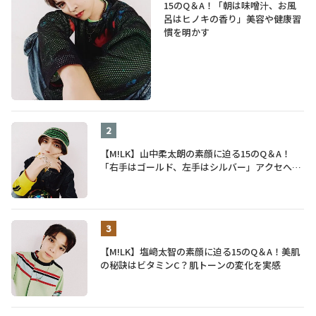
15のQ＆A！「朝は味噌汁、お風
呂はヒノキの香り」美容や健康習
慣を明かす
【M!LK】山中柔太朗の素顔に迫る15のQ＆A！
「右手はゴールド、左手はシルバー」アクセへの
譲れないこだわりも披露
【M!LK】塩﨑太智の素顔に迫る15のQ＆A！美肌
の秘訣はビタミンC？肌トーンの変化を実感