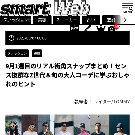
ファッション
美容
スニーカー
占い
芸能
グル
スマート公式サイト
ストリ
smart最新号
記事一覧
ランキング
2025/09/07 08:00
ファッション
連載
9月1週目のリアル街角スナップまとめ！セン
ス抜群なZ世代＆旬の大人コーデに学ぶおしゃ
れのヒント
執筆者：
ライター/TOMMY