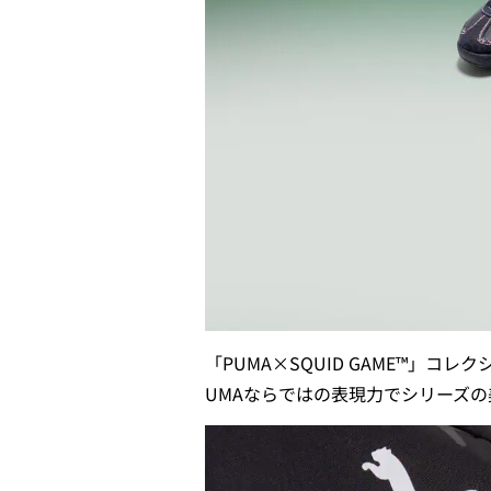
「PUMA×SQUID GAME™」コ
UMAならではの表現力でシリーズ