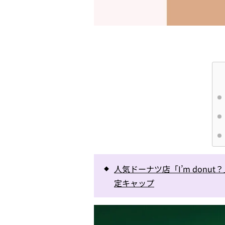
人気ドーナツ店「I’m don
定キャップ