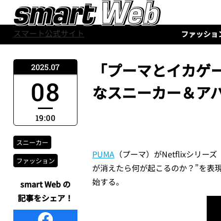
スマート公式サイト
ファッショ
「プーマとイカゲー
2025.07
08
なスニーカー＆ア
19:00
スニーカー
PUMA
（プーマ）がNetflixシ
ファッション
が消えたら何が起こるのか？”を表現した
始する。
smart Web の
記事をシェア！