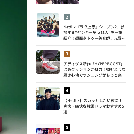
Netflix『ラヴ上等』シーズン2、参
加する“ヤンキー男女11人”を一挙
紹介！顔面タトゥー美容師、元暴走
族総長、人気キャバ嬢も
アディダス新作「HYPERBOOST」
は高クッションが魅力！弾むような
履き心地でランニングがもっと楽し
く
【Netflix】スカッとしたい夜に！
爽快・痛快な韓国ドラマおすすめ5
選