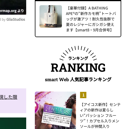
【豪華付録】A BATHING
APE®の“新作カモ柄”トートバ
ッグが激アツ！耐久性抜群で
 by 
GliaStudios
夏のレジャーにガシガシ使え
ます【smart8・9月合併号】
ute
ランキング
RANKING
人気記事ランキング
smart Web
表現した限
【アイコス新作】センテ
ィアの新作は夏らし
い“パッション フルー
ツ”！カプセル入りメン
ソールが仲間入り