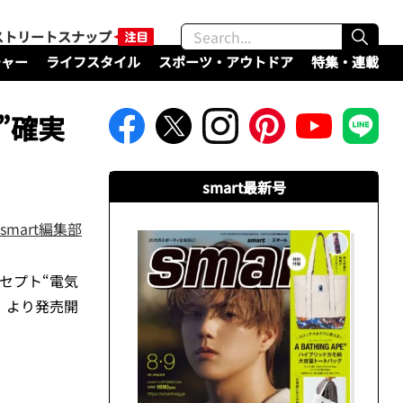
ストリートスナップ
チャー
ライフスタイル
スポーツ・アウトドア
特集・連載
”確実
smart最新号
smart編集部
ンセプト“電気
木）より発売開