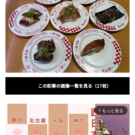
この記事の画像一覧を見る（17枚）
もっと見る
arrow_forward_ios