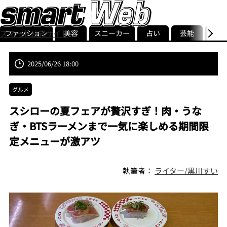
ファッション
美容
スニーカー
占い
芸能
グル
スマート公式サイト
ストリ
smart最新号
記事一覧
ランキング
2025/06/26 18:00
グルメ
スシローの夏フェアが贅沢すぎ！肉・うな
ぎ・BTSラーメンまで一気に楽しめる期間限
定メニューが激アツ
執筆者：
ライター/黒川すい