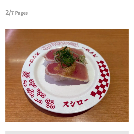
2/
7
Pages