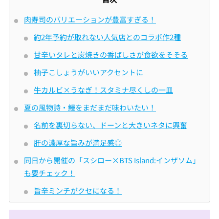
肉寿司のバリエーションが豊富すぎる！
約2年予約が取れない人気店とのコラボ作2種
甘辛いタレと炭焼きの香ばしさが食欲をそそる
柚子こしょうがいいアクセントに
牛カルビ×うなぎ！スタミナ尽くしの一皿
夏の風物詩・鰻をまだまだ味わいたい！
名前を裏切らない、ドーンと大きいネタに興奮
肝の濃厚な旨みが満足感◎
同日から開催の「スシロー×BTS Island:インザソム」
も要チェック！
旨辛ミンチがクセになる！