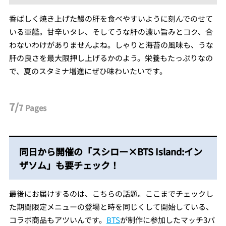
香ばしく焼き上げた鰻の肝を食べやすいように刻んでのせて
いる軍艦。甘辛いタレ、そしてうな肝の濃い旨みとコク、合
わないわけがありませんよね。しゃりと海苔の風味も、うな
肝の良さを最大限押し上げるかのよう。栄養もたっぷりなの
で、夏のスタミナ増進にぜひ味わいたいです。
7/
7
Pages
同日から開催の「スシロー×BTS Island:イン
ザソム」も要チェック！
最後にお届けするのは、こちらの話題。ここまでチェックし
た期間限定メニューの登場と時を同じくして開始している、
コラボ商品もアツいんです。
BTS
が制作に参加したマッチ3パ