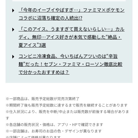
「今年のイーブイやばすぎ…」ファミマ×ポケモン
コラボに沼落ち確定の人続出!?
「このアイス、うますぎて買えないらしい…」カル
ディ、無印…アイス好きが本気で感動した“絶品・
夏アイス”3選
コンビニ冷凍食品、今いちばんアツいのは“辛旨
麺”だった！セブン・ファミマ・ローソン徹底比較
で分かったおすすめは？
※一部商品は、販売予定総数が完売次第終了
※期間終了後も販売予定総数に達するまで販売を継続することがあります
※仕入状況により、販売を中断/中止または販売数が前後する場合がありま
す
※各店舗の販売状況・価格は、アプリ・HPで確認できます
※一部店舗は、お寿司のお皿の色・デザインが異なります
※店舗によって価格が異なります