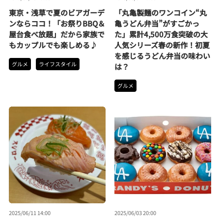
東京・浅草で夏のビアガーデ
「丸亀製麺のワンコイン“丸
ンならココ！「お祭りBBQ＆
亀うどん弁当”がすごかっ
屋台食べ放題」だから家族で
た」累計4,500万食突破の大
もカップルでも楽しめる♪
人気シリーズ春の新作！初夏
を感じるうどん弁当の味わい
グルメ
ライフスタイル
は？
グルメ
2025/06/11 14:00
2025/06/03 20:00