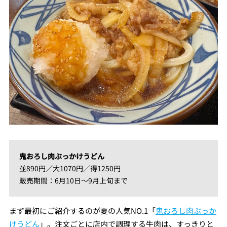
鬼おろし肉ぶっかけうどん
並890円／大1070円／得1250円
販売期間：6月10日～9月上旬まで
まず最初にご紹介するのが夏の人気NO.1「
鬼おろし肉ぶっか
けうどん
」。注文ごとに店内で調理する牛肉は、すっきりと