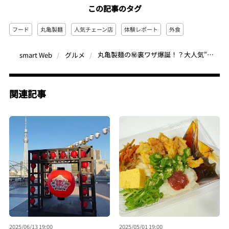
この記事のタグ
フード
丸亀製麺
人気チェーン店
体験レポート
外食
丸亀製麺の㊙裏ワザ爆誕！？大人気“鬼おろし”シリーズ×無料薬味、最強アレンジはコレだ！
smart Web
グルメ
関連記事
2025/06/13 19:00
2025/05/01 19:00