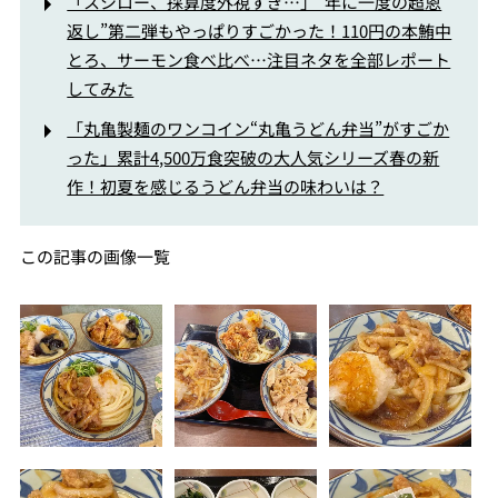
「スシロー、採算度外視すぎ…」“年に一度の超恩
返し”第二弾もやっぱりすごかった！110円の本鮪中
とろ、サーモン食べ比べ…注目ネタを全部レポート
してみた
「丸亀製麺のワンコイン“丸亀うどん弁当”がすごか
った」累計4,500万食突破の大人気シリーズ春の新
作！初夏を感じるうどん弁当の味わいは？
この記事の画像一覧