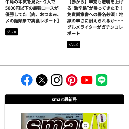
牛角の本気を見た…2人で
【赤から】辛党も悲鳴を上げ
5000円以下の最強コースが
る“激辛鍋”が帰ってきたぞ！
優勝してた【肉、おつまみ、
免責同意書への署名必須！地
〆の麺類まで実食レポート】
獄の辛さに耐えられるか……
グルメライターがガチンコレ
グルメ
ポート
グルメ
smart最新号