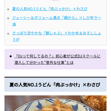
夏の人気NO.1うどん「肉ぶっかけ」×わさび
ジューシー＆ボリューム満点「鶏から」×しび辛ラー
油
さっぱり涼やかな「豚しゃぶ」×わかめ＆おろししょ
うが
「DJって何してるの？」初心者が公式DJスクールに
潜入して分かった“意外な仕事”とは
夏の人気NO.1うどん「肉ぶっかけ」×わさび