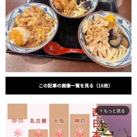
この記事の画像一覧を見る（16枚）
もっと見る
arrow_forward_ios