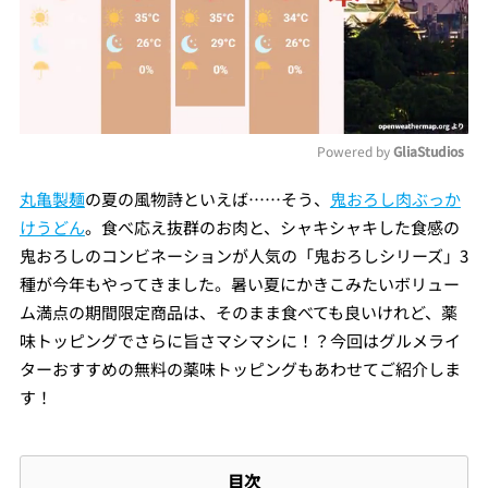
Powered by 
GliaStudios
Mute
丸亀製麺
の夏の風物詩といえば……そう、
鬼おろし肉ぶっか
けうどん
。食べ応え抜群のお肉と、シャキシャキした食感の
鬼おろしのコンビネーションが人気の「鬼おろしシリーズ」3
種が今年もやってきました。暑い夏にかきこみたいボリュー
ム満点の期間限定商品は、そのまま食べても良いけれど、薬
味トッピングでさらに旨さマシマシに！？今回はグルメライ
ターおすすめの無料の薬味トッピングもあわせてご紹介しま
す！
目次