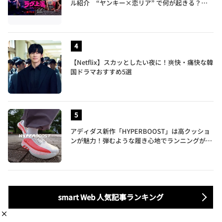
ル紹介 “ヤンキー×恋リア” で何が起きる？地
上波では絶対に放送できない究極の恋リアが爆誕
【Netflix】スカッとしたい夜に！爽快・痛快な韓
国ドラマおすすめ5選
アディダス新作「HYPERBOOST」は高クッショ
ンが魅力！弾むような履き心地でランニングがも
っと楽しく
smart Web 人気記事ランキング