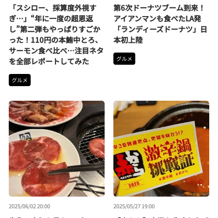
「スシロー、採算度外視す
第6次ドーナツブーム到来！
ぎ…」“年に一度の超恩返
アイアンマンも食べたLA発
し”第二弾もやっぱりすごか
「ランディーズドーナツ」日
った！110円の本鮪中とろ、
本初上陸
サーモン食べ比べ…注目ネタ
グルメ
を全部レポートしてみた
グルメ
2025/06/02 20:00
2025/05/27 19:00