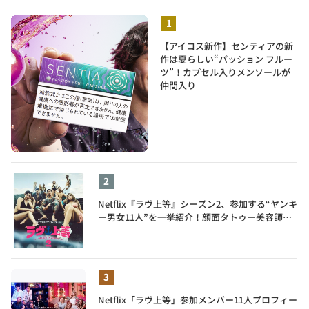
【アイコス新作】センティアの新
作は夏らしい“パッション フルー
ツ”！カプセル入りメンソールが
仲間入り
Netflix『ラヴ上等』シーズン2、参加する“ヤンキ
ー男女11人”を一挙紹介！顔面タトゥー美容師、
元暴走族総長、人気キャバ嬢も
Netflix「ラヴ上等」参加メンバー11人プロフィー