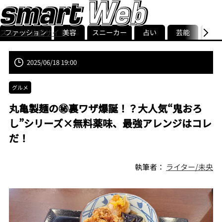
ファッション
美容
スニーカー
占い
芸能
グル
スマート公式サイト
ストリ
smart最新号
記事一覧
ランキング
2025/06/18 19:00
グルメ
丸亀製麺の㊙裏ワザ爆誕！？大人気“鬼おろ
し”シリーズ×無料薬味、最強アレンジはコレ
だ！
執筆者：
ライター/未央