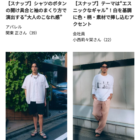
【スナップ】シャツのボタン
【スナップ】テーマは“エス
の開け具合と袖のまくり方で
ニックなギャル”！白を基調
演出する“大人のこなれ感”
に色・柄・素材で挿し込むア
クセント
アパレル
関東 正さん（39）
会社員
小西莉々栞さん（22）