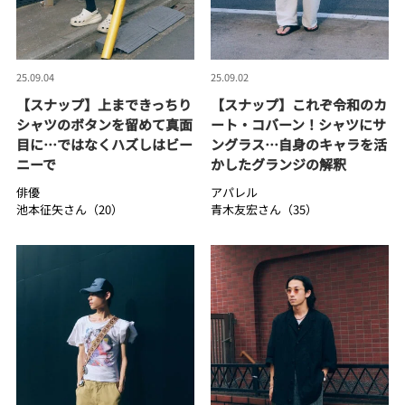
25.09.04
25.09.02
【スナップ】上まできっちり
【スナップ】これぞ令和のカ
シャツのボタンを留めて真面
ート・コバーン！シャツにサ
目に…ではなくハズしはビー
ングラス…自身のキャラを活
ニーで
かしたグランジの解釈
俳優
アパレル
池本征矢さん（20）
青木友宏さん（35）