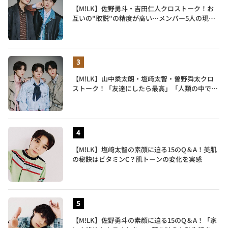
【M!LK】佐野勇斗・吉田仁人クロストーク！お
互いの"取説"の精度が高い…メンバー5人の現在
地も語る
【M!LK】山中柔太朗・塩﨑太智・曽野舜太クロ
ストーク！「友達にしたら最高」「人類の中で桁
外れに面白い」3人のメンバー愛が尊い
【M!LK】塩﨑太智の素顔に迫る15のQ＆A！美肌
の秘訣はビタミンC？肌トーンの変化を実感
【M!LK】佐野勇斗の素顔に迫る15のQ＆A！「家