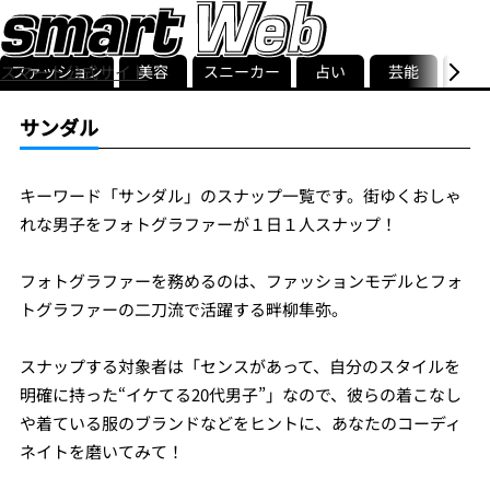
ファッション
美容
スニーカー
占い
芸能
グル
スマート公式サイト
ストリ
smart最新号
記事一覧
ランキング
サンダル
キーワード「サンダル」のスナップ一覧です。街ゆくおしゃ
れな男子をフォトグラファーが１日１人スナップ！
フォトグラファーを務めるのは、ファッションモデルとフォ
トグラファーの二刀流で活躍する畔柳隼弥。
スナップする対象者は「センスがあって、自分のスタイルを
明確に持った“イケてる20代男子”」なので、彼らの着こなし
や着ている服のブランドなどをヒントに、あなたのコーディ
ネイトを磨いてみて！