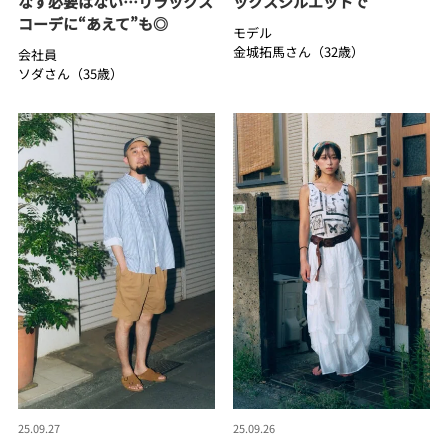
なす必要はない…リラックス
ックスシルエットで
コーデに“あえて”も◎
モデル
金城拓馬さん（32歳）
会社員
ソダさん（35歳）
25.09.27
25.09.26