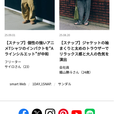
25.09.01
25.08.20
【スナップ】個性の強いアニ
【スナップ】ジャケットの袖
メTシャツのインパクトを“A
まくりと太めのトラウザーで
ラインシルエット”が中和
リラックス感と大人の色気を
演出
フリーター
サイロさん（23）
会社員
媚山勝斗さん（24歳）
smart Web
1DAY,1SNAP.
サンダル