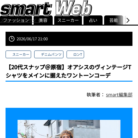
ファッション
美容
スニーカー
占い
芸能
グル
スマート公式サイト
ストリ
smart最新号
記事一覧
ランキング
2026/06/17 21:00
スニーカー
デニムパンツ
ロンT
【20代スナップ＠原宿】オアシスのヴィンテージT
シャツをメインに据えたワントーンコーデ
執筆者：
smart編集部