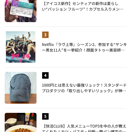
【アイコス新作】センティアの新作は夏らし
い“パッション フルーツ”！カプセル入りメンソ
ールが仲間入り
Netflix『ラヴ上等』シーズン2、参加する“ヤンキ
ー男女11人”を一挙紹介！顔面タトゥー美容師、
元暴走族総長、人気キャバ嬢も
1000円とは思えない最強リュック！スタンダード
プロダクツの「取り出しやすいリュック」が神す
ぎた…徹底レビュー
【快活CLUB】人気メニューTOP3を中の人が教え
てくれた！カツ・パスタ・炒飯…腹パン確定のガ