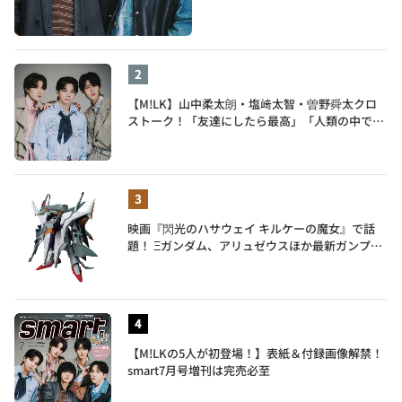
【M!LK】山中柔太朗・塩﨑太智・曽野舜太クロ
ストーク！「友達にしたら最高」「人類の中で桁
外れに面白い」3人のメンバー愛が尊い
映画『閃光のハサウェイ キルケーの魔女』で話
題！ Ξガンダム、アリュゼウスほか最新ガンプラ
を一挙紹介
【M!LKの5人が初登場！】表紙＆付録画像解禁！
smart7月号増刊は完売必至