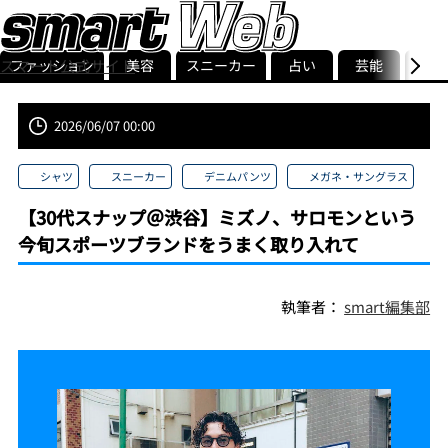
ファッション
美容
スニーカー
占い
芸能
グル
スマート公式サイト
ストリ
smart最新号
記事一覧
ランキング
2026/06/07 00:00
シャツ
スニーカー
デニムパンツ
メガネ・サングラス
【30代スナップ＠渋谷】ミズノ、サロモンという
今旬スポーツブランドをうまく取り入れて
執筆者：
smart編集部