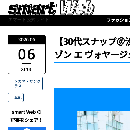
スマート公式サイト
ファッショ
【30代スナップ＠
2026.06
06
ゾン エ ヴォヤー
21:00
メガネ・サング
ラス
革靴
smart Web の
記事をシェア！