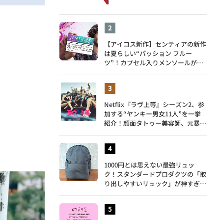
【アイコス新作】センティアの新作
は夏らしい“パッション フルー
ツ”！カプセル入りメンソールが仲
間入り
Netflix『ラヴ上等』シーズン2、参
加する“ヤンキー男女11人”を一挙
紹介！顔面タトゥー美容師、元暴走
族総長、人気キャバ嬢も
1000円とは思えない最強リュッ
ク！スタンダードプロダクツの「取
り出しやすいリュック」が神すぎ
た…徹底レビュー