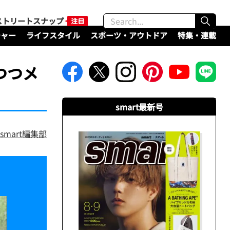
ストリートスナップ
チャー
ライフスタイル
スポーツ・アウトドア
特集・連載
つつメ
smart最新号
smart編集部