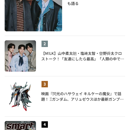
も語る
【M!LK】山中柔太朗・塩﨑太智・曽野舜太クロ
ストーク！「友達にしたら最高」「人類の中で桁
外れに面白い」3人のメンバー愛が尊い
映画『閃光のハサウェイ キルケーの魔女』で話
題！ Ξガンダム、アリュゼウスほか最新ガンプラ
を一挙紹介