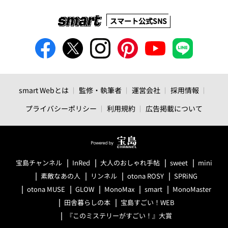
スマート公式SNS
smart Webとは
監修・執筆者
運営会社
採用情報
プライバシーポリシー
利用規約
広告掲載について
宝島チャンネル
InRed
大人のおしゃれ手帖
sweet
mini
素敵なあの人
リンネル
otona ROSY
SPRiNG
otona MUSE
GLOW
MonoMax
smart
MonoMaster
田舎暮らしの本
宝島すごい！WEB
『このミステリーがすごい！』大賞