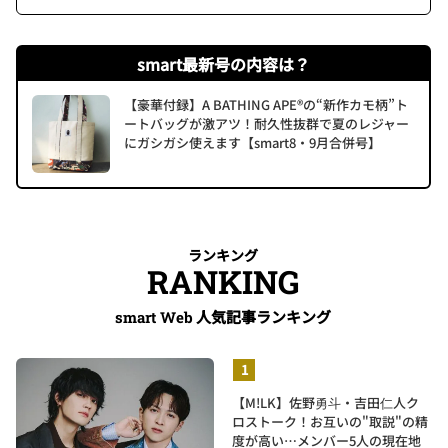
smart最新号の内容は？
【豪華付録】A BATHING APE®の“新作カモ柄”ト
ートバッグが激アツ！耐久性抜群で夏のレジャー
にガシガシ使えます【smart8・9月合併号】
ランキング
RANKING
人気記事ランキング
smart Web
【M!LK】佐野勇斗・吉田仁人ク
ロストーク！お互いの"取説"の精
度が高い…メンバー5人の現在地