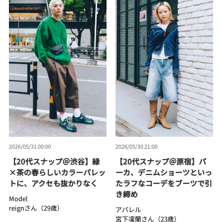
2026/05/31 00:00
2026/05/30 21:00
【20代スナップ＠渋谷】緑
【20代スナップ＠原宿】パ
×茶の春らしいカラーパレッ
ーカ、デニムショーツといっ
トに、アクセも抜かりなく
たラフなコーデをブーツで引
き締め
Model
reignさん（29歳）
アパレル
宮下凜蘭さん（23歳）