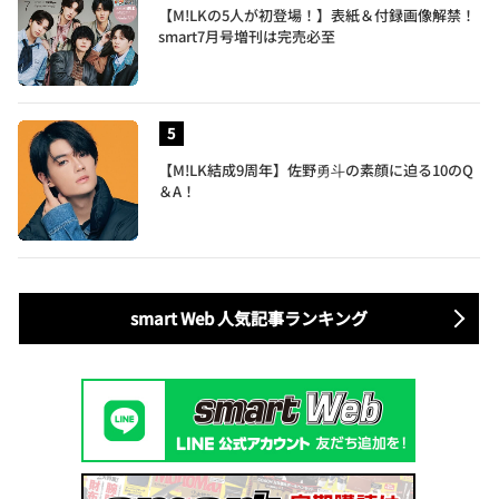
【M!LKの5人が初登場！】表紙＆付録画像解禁！
smart7月号増刊は完売必至
【M!LK結成9周年】佐野勇斗の素顔に迫る10のQ
＆A！
smart Web 人気記事ランキング