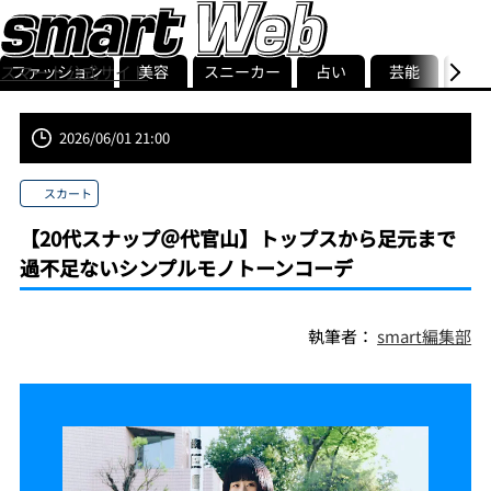
ファッション
美容
スニーカー
占い
芸能
グル
スマート公式サイト
ストリ
smart最新号
記事一覧
ランキング
2026/06/01 21:00
スカート
【20代スナップ＠代官山】トップスから足元まで
過不足ないシンプルモノトーンコーデ
執筆者：
smart編集部