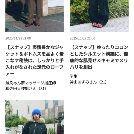
2025/11/28 21:00
2025/11/27 21:00
【スナップ】表情豊かなジャ
【スナップ】ゆったりコロン
ケット＆ボトムスを品よく着
としたシルエット構築に、健
こなす秘訣は、しっかりと手
康的な肌見せ＆キャミでメリ
入れがなされた足元のローフ
ハリを創出
ァー
学生
神山あずみさん（21）
鍼灸あん摩マッサージ指圧師
和佐田大枝郎さん（31）