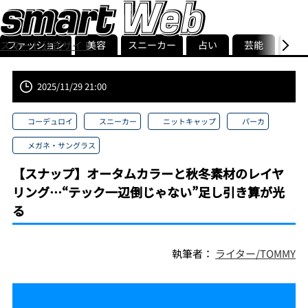
ファッション
美容
スニーカー
占い
芸能
グル
スマート公式サイト
ストリ
smart最新号
記事一覧
ランキング
2025/11/29 21:00
コーデュロイ
スニーカー
ニットキャップ
パーカ
メガネ・サングラス
【スナップ】オータムカラーと秋冬素材のレイヤ
リング…“テック一辺倒じゃない”足し引き算が光
る
執筆者：
ライター/TOMMY