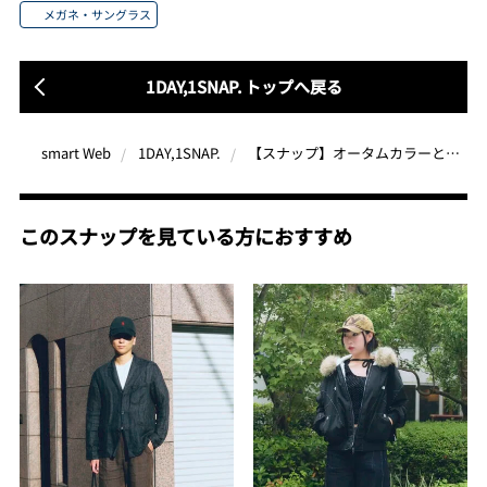
メガネ・サングラス
1DAY,1SNAP. トップへ戻る
【スナップ】オータムカラーと秋冬素材のレイヤリング…“テック一辺倒じゃない”足し引き算が光る
smart Web
1DAY,1SNAP.
このスナップを見ている方におすすめ