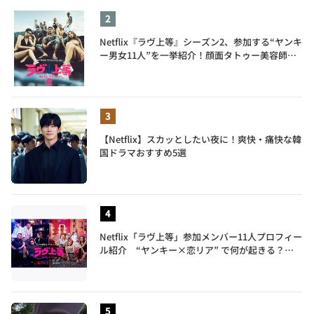
Netflix『ラヴ上等』シーズン2、参加する“ヤンキ
ー男女11人”を一挙紹介！顔面タトゥー美容師、
元暴走族総長、人気キャバ嬢も
【Netflix】スカッとしたい夜に！爽快・痛快な韓
国ドラマおすすめ5選
Netflix「ラヴ上等」参加メンバー11人プロフィー
ル紹介 “ヤンキー×恋リア” で何が起きる？地
上波では絶対に放送できない究極の恋リアが爆誕