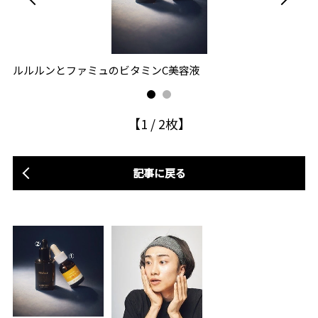
ルルルンとファミュのビタミンC美容液
『
【
1
/
2
枚】
記事に戻る