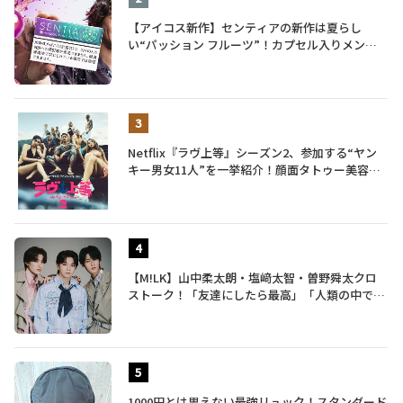
【アイコス新作】センティアの新作は夏らし
い“パッション フルーツ”！カプセル入りメンソ
ールが仲間入り
Netflix『ラヴ上等』シーズン2、参加する“ヤン
キー男女11人”を一挙紹介！顔面タトゥー美容
師、元暴走族総長、人気キャバ嬢も
【M!LK】山中柔太朗・塩﨑太智・曽野舜太クロ
ストーク！「友達にしたら最高」「人類の中で桁
外れに面白い」3人のメンバー愛が尊い
1000円とは思えない最強リュック！スタンダード