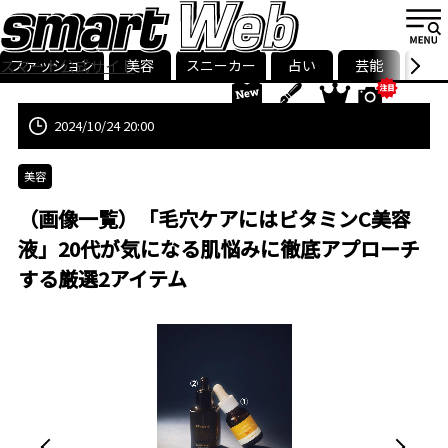
ファッション
美容
スニーカー
占い
芸能
グル
スマート公式サイト
ストリ
smart最新号
記事一覧
ランキング
2024/10/24 20:00
美容
（画像一覧）「毛穴ケアにはビタミンC美容
液」20代が気になる肌悩みに徹底アプローチ
する厳選2アイテム