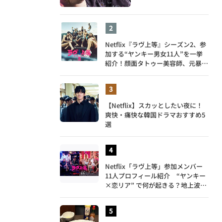
Netflix『ラヴ上等』シーズン2、参
加する“ヤンキー男女11人”を一挙
紹介！顔面タトゥー美容師、元暴走
族総長、人気キャバ嬢も
【Netflix】スカッとしたい夜に！
爽快・痛快な韓国ドラマおすすめ5
選
Netflix「ラヴ上等」参加メンバー
11人プロフィール紹介 “ヤンキー
×恋リア” で何が起きる？地上波で
は絶対に放送できない究極の恋リア
が爆誕