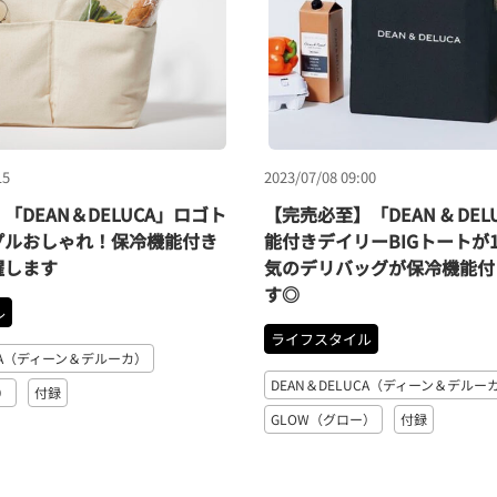
15
2023/07/08 09:00
「DEAN＆DELUCA」ロゴト
【完売必至】「DEAN & DE
プルおしゃれ！保冷機能付き
能付きデイリーBIGトートが1
躍します
気のデリバッグが保冷機能付
す◎
ル
ライフスタイル
UCA（ディーン＆デルーカ）
DEAN＆DELUCA（ディーン＆デルー
）
付録
GLOW（グロー）
付録