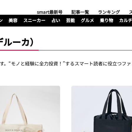
smart最新号
記事一覧
ランキング
ン
美容
スニーカー
占い
芸能
グルメ
乗り物
カル
＆デルーカ）
覧です。“モノと経験に全力投資！”するスマート読者に役立つフ
。