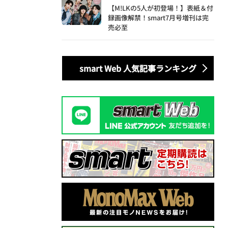
【M!LKの5人が初登場！】表紙＆付
録画像解禁！smart7月号増刊は完
売必至
smart Web 人気記事ランキング