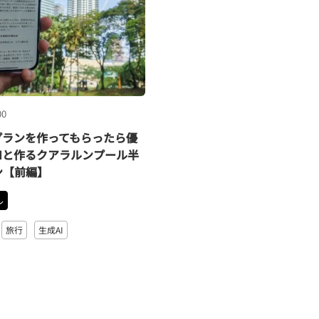
00
プランを作ってもらったら優
Iと作るクアラルンプール半
ン【前編】
ル
旅行
生成AI