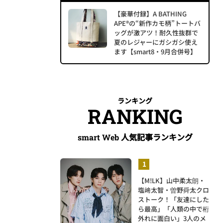
【豪華付録】A BATHING
APE®の“新作カモ柄”トートバ
ッグが激アツ！耐久性抜群で
夏のレジャーにガシガシ使え
ます【smart8・9月合併号】
ランキング
RANKING
人気記事ランキング
smart Web
【M!LK】山中柔太朗・
塩﨑太智・曽野舜太クロ
ストーク！「友達にした
ら最高」「人類の中で桁
外れに面白い」3人のメ