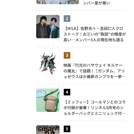
ンバー愛が尊い
【M!LK】佐野勇斗・吉田仁人クロ
ストーク！お互いの"取説"の精度が
高い…メンバー5人の現在地も語る
映画『閃光のハサウェイ キルケー
の魔女』で話題！ Ξガンダム、アリ
ュゼウスほか最新ガンプラを一挙紹
介
【ミッフィー】コールマンとのコラ
ボ付録が豪華！リンネル9月号のシ
ョルダーバッグとミニリュック付き
トートバッグが話題