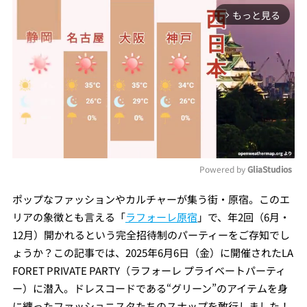
もっと見る
arrow_forward_ios
Powered by 
GliaStudios
Mute
ポップなファッションやカルチャーが集う街・原宿。このエ
リアの象徴とも言える「
ラフォーレ原宿
」で、年2回（6月・
12月）開かれるという完全招待制のパーティーをご存知でし
ょうか？この記事では、2025年6月6日（金）に開催されたLA
FORET PRIVATE PARTY（ラフォーレ プライベートパーティ
ー）に潜入。ドレスコードである“グリーン”のアイテムを身
に纏ったファッショニスタたちのスナップを敢行しました！