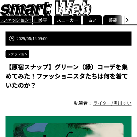
ファッション
美容
スニーカー
占い
芸能
グル
スマート公式サイト
ストリ
smart最新号
記事一覧
ランキング
2025/06/14 09:00
ファッション
【原宿スナップ】グリーン（緑）コーデを集
めてみた！ファッショニスタたちは何を着て
いたのか？
執筆者：
ライター/黒川すい