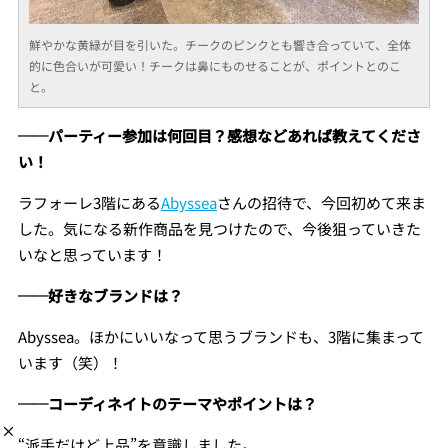
鮮やかな黄緑が目を引いた。チークのピンクとも響き合っていて、全体
的に色合いが可愛い！チークは鼻にものせることが、ポイントとのこ
と。
──パーティー参加は何回目？感想などあれば教えてくださ
い！
ラフォーレ3階にある
Abyssea
さんの招待で、今回初めて来ま
した。気になる新作商品を見つけたので、今後狙っていきた
いなと思っています！
──好きなブランドは？
Abyssea。ほかにいいなって思うブランドも、3階に集まって
います（笑）！
──コーディネイトのテーマやポイントは？
“派手だけど上品”を意識しました。