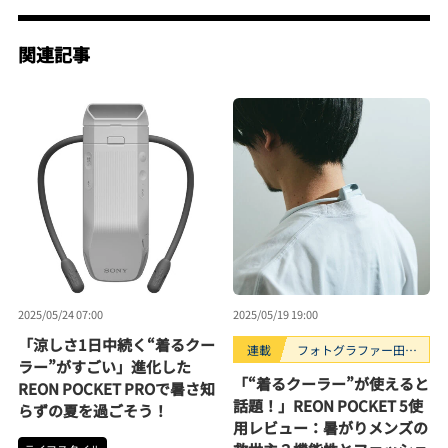
関連記事
2025/05/24 07:00
2025/05/19 19:00
「涼しさ1日中続く“着るクー
連載
フォトグラファー田中
ラー”がすごい」進化した
利幸のガジェット“ガ
「“着るクーラー”が使えると
REON POCKET PROで暑さ知
チ”レビュー
話題！」REON POCKET 5使
らずの夏を過ごそう！
用レビュー：暑がりメンズの