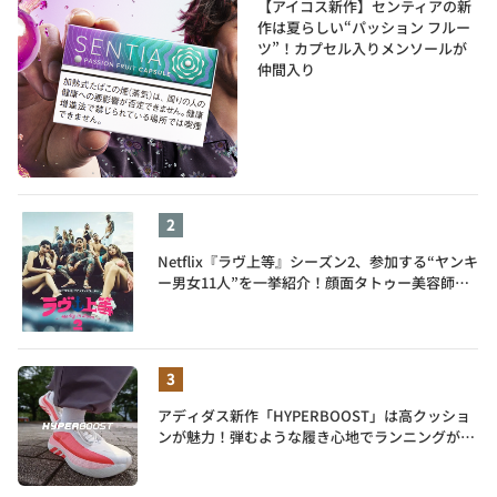
【アイコス新作】センティアの新
作は夏らしい“パッション フルー
ツ”！カプセル入りメンソールが
仲間入り
Netflix『ラヴ上等』シーズン2、参加する“ヤンキ
ー男女11人”を一挙紹介！顔面タトゥー美容師、
元暴走族総長、人気キャバ嬢も
アディダス新作「HYPERBOOST」は高クッショ
ンが魅力！弾むような履き心地でランニングがも
っと楽しく