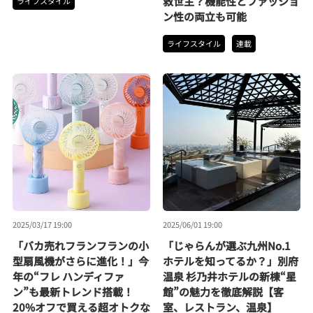
救世主？機能性とファッショ
ライフスタイル
ン性の両立も可能
ライフスタイル
連載
2025/03/17 19:00
2025/06/01 19:00
「バカ売れフランフランの小
「じゃらんが選ぶ九州No.1
型扇風機がさらに進化！」今
ホテルを知ってるか？」別府
年の“フレ ハンディファ
温泉 杉乃井ホテルの新棟“星
ン”も最新トレンド搭載！
館”の魅力を徹底解説【客
20%オフで買える超オトクな
室、レストラン、温泉】