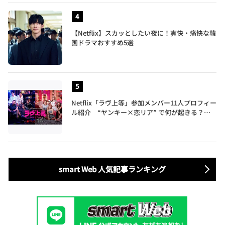
【Netflix】スカッとしたい夜に！爽快・痛快な韓
国ドラマおすすめ5選
Netflix「ラヴ上等」参加メンバー11人プロフィー
ル紹介 “ヤンキー×恋リア” で何が起きる？地
上波では絶対に放送できない究極の恋リアが爆誕
smart Web 人気記事ランキング