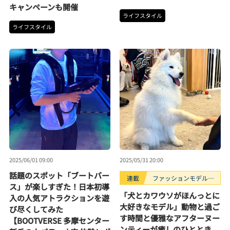
キャンペーンも開催
ライフスタイル
ライフスタイル
2025/06/01 09:00
2025/05/31 20:00
話題のスポット「ブートバー
連載
ファッションモデルの
ス」が楽しすぎた！日本初導
好きなもの
「犬とカワウソがほんっとに
入の人気アトラクションを遊
大好きなモデル」動物と過ご
び尽くしてみた
す時間と優雅なアフターヌー
【BOOTVERSE 多摩センター
ンティーが癒しのひととき