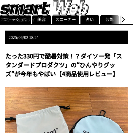
ファッション
美容
スニーカー
占い
芸能
グル
スマート公式サイト
ストリ
smart最新号
記事一覧
ランキング
2025/06/02 18:24
たった330円で酷暑対策！？ダイソー発「ス
タンダードプロダクツ」の“ひんやりグッ
ズ”が今年もやばい【4商品使用レビュー】