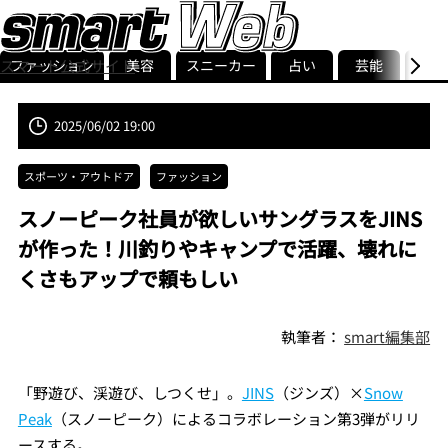
ファッション
美容
スニーカー
占い
芸能
グル
スマート公式サイト
ストリ
smart最新号
記事一覧
ランキング
2025/06/02 19:00
スポーツ・アウトドア
ファッション
スノーピーク社員が欲しいサングラスをJINS
が作った！川釣りやキャンプで活躍、壊れに
くさもアップで頼もしい
執筆者：
smart編集部
「野遊び、渓遊び、しつくせ」。
JINS
（ジンズ）×
Snow
Peak
（スノーピーク）によるコラボレーション第3弾がリリ
ースする。