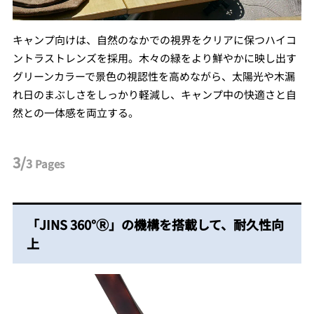
キャンプ向けは、⾃然のなかでの視界をクリアに保つハイコ
ントラストレンズを採⽤。⽊々の緑をより鮮やかに映し出す
グリーンカラーで景⾊の視認性を⾼めながら、太陽光や⽊漏
れ⽇のまぶしさをしっかり軽減し、キャンプ中の快適さと⾃
然との⼀体感を両⽴する。
3/
3
Pages
「JINS 360°Ⓡ」の機構を搭載して、耐久性向
上