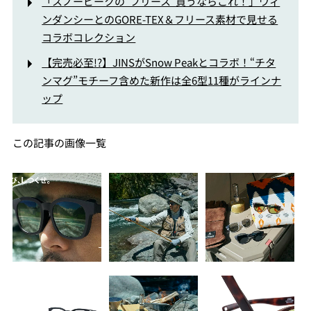
「スノーピークの“フリース”買うならこれ！」ウィ
ンダンシーとのGORE-TEX＆フリース素材で見せる
コラボコレクション
【完売必至!?】JINSがSnow Peakとコラボ！“チタ
ンマグ”モチーフ含めた新作は全6型11種がラインナ
ップ
この記事の画像一覧