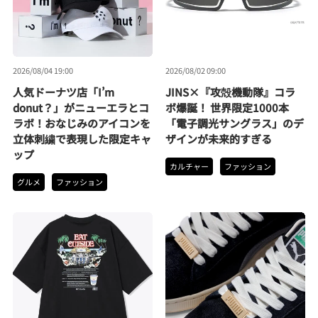
2026/08/04 19:00
2026/08/02 09:00
人気ドーナツ店「I’m
JINS×『攻殻機動隊』コラ
donut？」がニューエラとコ
ボ爆誕！ 世界限定1000本
ラボ！おなじみのアイコンを
「電子調光サングラス」のデ
立体刺繍で表現した限定キャ
ザインが未来的すぎる
ップ
カルチャー
ファッション
グルメ
ファッション