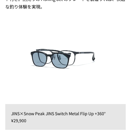
な釣り体験を実現。
JINS×Snow Peak JINS Switch Metal Flip Up +360°
¥29,900