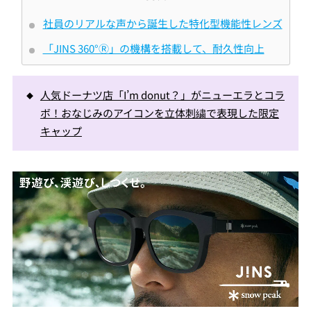
社員のリアルな声から誕⽣した特化型機能性レンズ
「JINS 360°Ⓡ」の機構を搭載して、耐久性向上
人気ドーナツ店「I’m donut？」がニューエラとコラ
ボ！おなじみのアイコンを立体刺繍で表現した限定
キャップ