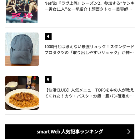
Netflix『ラヴ上等』シーズン2、参加する“ヤンキ
ー男女11人”を一挙紹介！顔面タトゥー美容師、
元暴走族総長、人気キャバ嬢も
1000円とは思えない最強リュック！スタンダード
プロダクツの「取り出しやすいリュック」が神す
ぎた…徹底レビュー
【快活CLUB】人気メニューTOP3を中の人が教え
てくれた！カツ・パスタ・炒飯…腹パン確定のガ
ッツリ飯を食べ尽くす
smart Web 人気記事ランキング