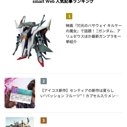
人気記事ランキング
smart Web
映画『閃光のハサウェイ キルケー
の魔女』で話題！ Ξガンダム、ア
リュゼウスほか最新ガンプラを一
挙紹介
【アイコス新作】センティアの新作は夏らし
い“パッション フルーツ”！カプセル入りメンソ
ールが仲間入り