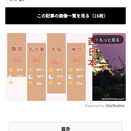
この記事の画像一覧を見る（16枚）
もっと見る
arrow_forward_ios
Powered by 
GliaStudios
Mute
目次