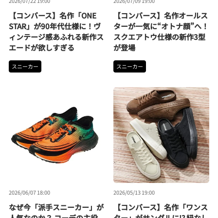
2026/07/22 19:00
2026/07/09 19:00
【コンバース】名作「ONE
【コンバース】名作オールス
STAR」が90年代仕様に！ヴ
ターが一気に“オトナ顔”へ！
ィンテージ感あふれる新作ス
スクエアトウ仕様の新作3型
エードが欲しすぎる
が登場
スニーカー
スニーカー
2026/06/07 18:00
2026/05/13 19:00
なぜ今「派手スニーカー」が
【コンバース】名作「ワンス
人気なのか？ コーデの主役
ター」がサンダルに!? 紐なし