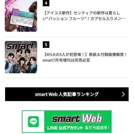
【アイコス新作】センティアの新作は夏らし
い“パッション フルーツ”！カプセル入りメンソ
ールが仲間入り
【M!LKの5人が初登場！】表紙＆付録画像解禁！
smart7月号増刊は完売必至
smart Web 人気記事ランキング