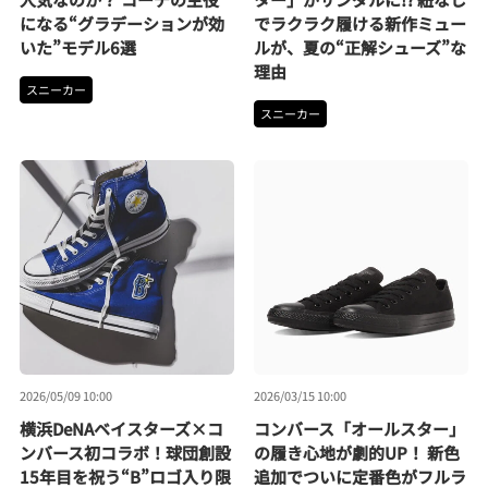
になる“グラデーションが効
でラクラク履ける新作ミュー
いた”モデル6選
ルが、夏の“正解シューズ”な
理由
スニーカー
スニーカー
2026/05/09 10:00
2026/03/15 10:00
横浜DeNAベイスターズ×コ
コンバース「オールスター」
ンバース初コラボ！球団創設
の履き心地が劇的UP！ 新色
15年目を祝う“B”ロゴ入り限
追加でついに定番色がフルラ