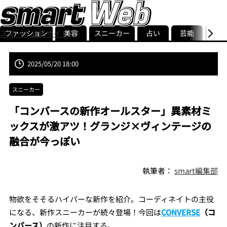
ファッション
美容
スニーカー
占い
芸能
グル
スマート公式サイト
ストリ
smart最新号
記事一覧
ランキング
2025/05/20 18:00
スニーカー
「コンバースの新作オールスター」異素材ミ
ックスが激アツ！グランジ×ヴィンテージの
融合が今っぽい
執筆者：
smart編集部
物欲をそそるハイパーな新作を紹介。コーディネイトの主役
になる、新作スニーカーが続々登場！今回は
CONVERSE
（コ
ンバース）
の新作に注目する。