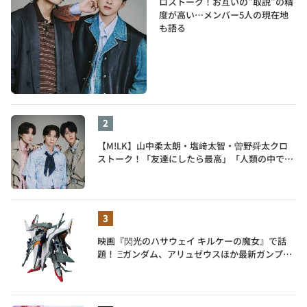
ロストーク！お互いの"取説"の精
度が高い…メンバー5人の現在地
も語る
【M!LK】山中柔太朗・塩﨑太智・曽野舜太クロ
ストーク！「友達にしたら最高」「人類の中で桁
外れに面白い」3人のメンバー愛が尊い
映画『閃光のハサウェイ キルケーの魔女』で話
題！ Ξガンダム、アリュゼウスほか最新ガンプラ
を一挙紹介