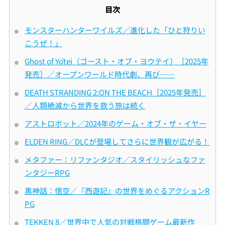
目次
モンスターハンターワイルズ／進化した「ひと狩りい
こうぜ！」
Ghost of Yōtei（ゴースト・オブ・ヨウテイ）［2025年
発売］／オープンワールド時代劇、再び――
DEATH STRANDING 2:ON THE BEACH［2025年発売］
／人類絶滅から世界を救う旅は続く
アストロボット／2024年のゲーム・オブ・ザ・イヤー
ELDEN RING／DLCが登場してさらに世界観が広がる！
メタファー：リファンタジオ／スタイリッシュなファ
ンタジーRPG
黒神話：悟空／『西遊記』の世界をめぐるアクションR
PG
TEKKEN 8／世界中で人気の対戦格闘ゲーム最新作