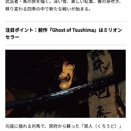
武芸者・篤の旅を描く。深い雪、美しい紅葉、春の芽吹き、
移り変わる四季の中で新たな戦いが始まる。
注目ポイント：前作『Ghost of Tsushima』はミリオン
セラー
元寇に揺れる対馬で、冥府から蘇った「冥人（くろうど）」