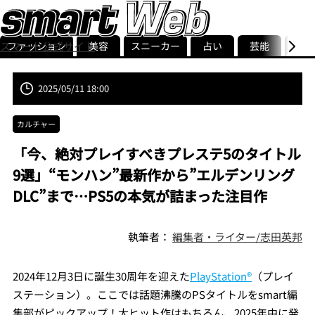
ファッション
美容
スニーカー
占い
芸能
グル
スマート公式サイト
ストリ
smart最新号
記事一覧
ランキング
2025/05/11 18:00
カルチャー
「今、絶対プレイすべきプレステ5のタイトル
9選」“モンハン”最新作から”エルデンリング
DLC”まで…PS5の本気が詰まった注目作
執筆者：
編集者・ライター/志田英邦
2024年12月3日に誕生30周年を迎えた
PlayStation®
（プレイ
ステーション）。ここでは話題沸騰のPSタイトルをsmart編
集部がピックアップ！大ヒット作はもちろん、2025年中に発