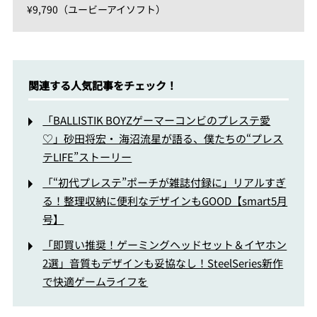
¥9,790（ユービーアイソフト）
関連する人気記事をチェック！
「BALLISTIK BOYZゲーマーコンビのプレステ愛
♡」砂田将宏・ 海沼流星が語る、僕たちの“プレス
テLIFE”ストーリー
「“初代プレステ”ポーチが雑誌付録に」リアルすぎ
る！整理収納に便利なデザインもGOOD【smart5月
号】
「即買い推奨！ゲーミングヘッドセット＆イヤホン
2選」音質もデザインも妥協なし！SteelSeries新作
で快適ゲームライフを