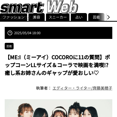
ファッション
美容
スニーカー
占い
芸能
グル
スマート公式サイト
ストリ
smart最新号
記事一覧
ランキング
2025/05/04 18:00
芸能
【ME:I（ミーアイ）COCOROに11の質問】ポ
ップコーンLLサイズ＆コーラで映画を満喫!?
癒し系お姉さんのギャップが愛おしい♡
執筆者：
エディター・ライター/齊藤美穂子