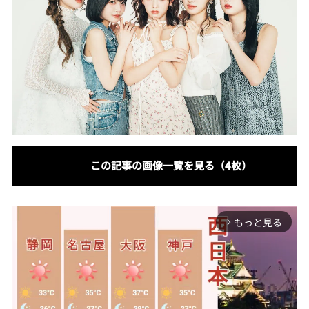
この記事の画像一覧を見る（4枚）
もっと見る
arrow_forward_ios