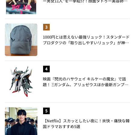
ー男女11人”を一挙紹介！顔面タトゥー美容師、
元暴走族総長、人気キャバ嬢も
1000円とは思えない最強リュック！スタンダード
プロダクツの「取り出しやすいリュック」が神す
ぎた…徹底レビュー
映画『閃光のハサウェイ キルケーの魔女』で話
題！ Ξガンダム、アリュゼウスほか最新ガンプラ
を一挙紹介
【Netflix】スカッとしたい夜に！爽快・痛快な韓
国ドラマおすすめ5選