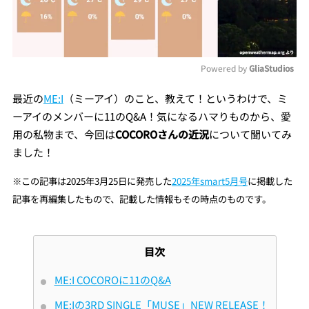
Powered by 
GliaStudios
Mute
最近の
ME:I
（ミーアイ）のこと、教えて！というわけで、ミ
ーアイのメンバーに11のQ&A！気になるハマりものから、愛
用の私物まで、今回は
COCOROさんの近況
について聞いてみ
ました！
※この記事は2025年3月25日に発売した
2025年smart5月号
に掲載した
記事を再編集したもので、記載した情報もその時点のものです。
目次
ME:I COCOROに11のQ&A
ME:Iの3RD SINGLE「MUSE」NEW RELEASE！