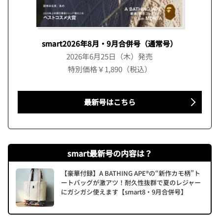
smart2026年8月・9月合併号（通常号）
2026年6月25日（木）発売
特別価格￥1,890（税込）
最新号はこちら
smart最新号の内容は？
【豪華付録】A BATHING APE®の“新作カモ柄”ト
ートバッグが激アツ！耐久性抜群で夏のレジャー
にガシガシ使えます【smart8・9月合併号】