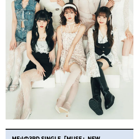
ME:Iの3RD SINGLE「MUSE」NEW