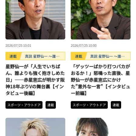
2026/07/25 10:01
2026/07/25 10:00
連載
真説 星野仙一 ～誰も
連載
真説 星野仙一 ～誰も
知らない“鉄拳制裁”の
知らない“鉄拳制裁”の
星野仙一が「人生でいちば
「ゲッツーばかり打つバカが
裏側～
裏側～
ん、誰よりも強く抱きしめた
おるか！」怒鳴った直後、星
日」――赤星憲広が明かす阪
野仙一が赤星憲広にかけ
神18年ぶりVの舞台裏【イン
た”意外な一言”【インタビュ
タビュー後編】
ー前編】
スポーツ・アウトドア
連載
スポーツ・アウトドア
連載