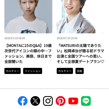
2026/07/25 08:00
2026/07/19 20:00
【MON7Aに25のQ&A】19歳
「MATSURIの太陽でありた
次世代アイコンの頭の中…フ
い」松岡卓弥が語る初ドラマ
ァッション、美容、休日まで
出演と全国ツアーへの思い、
全部聞いた
そして妄想夏デートプラン♡
カルチャー
ファッション
カルチャー
芸能