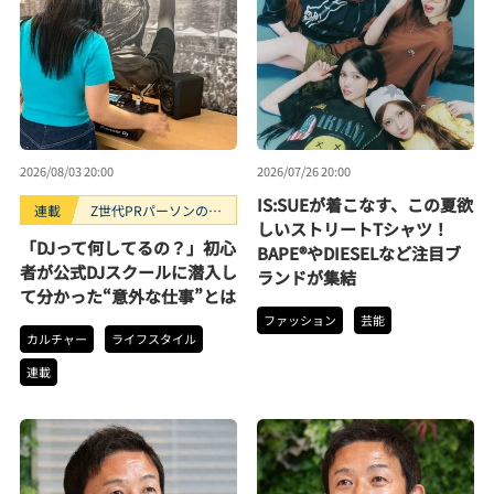
2026/08/03 20:00
2026/07/26 20:00
IS:SUEが着こなす、この夏欲
連載
Z世代PRパーソンのキ
しいストリートTシャツ！
ニナルTrendope
「DJって何してるの？」初心
BAPE®やDIESELなど注目ブ
者が公式DJスクールに潜入し
ランドが集結
て分かった“意外な仕事”とは
ファッション
芸能
カルチャー
ライフスタイル
連載