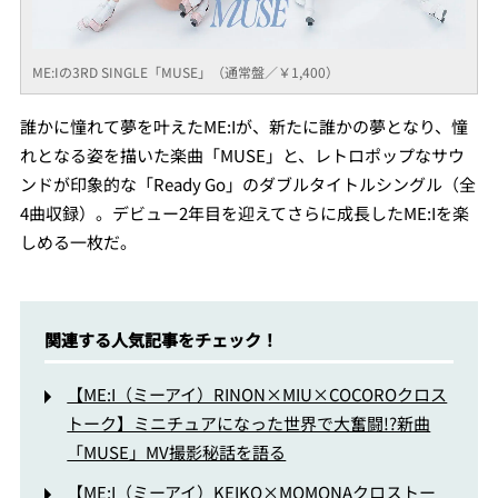
ME:Iの3RD SINGLE「MUSE」（通常盤／￥1,400）
誰かに憧れて夢を叶えたME:Iが、新たに誰かの夢となり、憧
れとなる姿を描いた楽曲「MUSE」と、レトロポップなサウ
ンドが印象的な「Ready Go」のダブルタイトルシングル（全
4曲収録）。デビュー2年目を迎えてさらに成長したME:Iを楽
しめる一枚だ。
関連する人気記事をチェック！
【ME:I（ミーアイ）RINON×MIU×COCOROクロス
トーク】ミニチュアになった世界で大奮闘!?新曲
「MUSE」MV撮影秘話を語る
【ME:I（ミーアイ）KEIKO×MOMONAクロストー