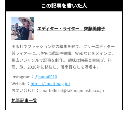
この記事を書いた人
エディター・ライター 齊藤美穂子
出版社でファッション誌の編集を経て、フリーエディター
兼ライターに。現在は雑誌や書籍、Webなどをメインに、
幅広いジャンルで記事を制作。 趣味は陶芸と金継ぎ、料
理、旅。2020年に移住し、湘南暮らしを満喫中。
Instagram：
@hana0910
Website：
https://smartmag.jp/
お問い合わせ：smartofficial@takarajimasha.co.jp
執筆記事一覧