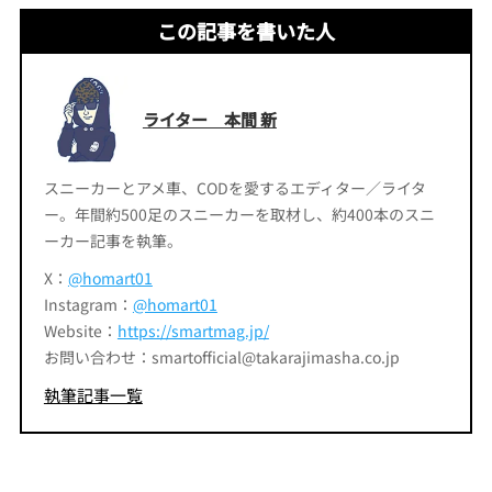
この記事を書いた人
ライター 本間 新
スニーカーとアメ車、CODを愛するエディター／ライタ
ー。年間約500足のスニーカーを取材し、約400本のスニ
ーカー記事を執筆。
X：
@homart01
Instagram：
@homart01
Website：
https://smartmag.jp/
お問い合わせ：smartofficial@takarajimasha.co.jp
執筆記事一覧