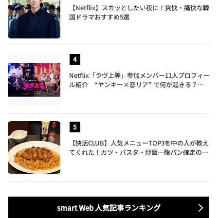
【Netflix】スカッとしたい夜に！爽快・痛快な韓
国ドラマおすすめ5選
Netflix「ラヴ上等」参加メンバー11人プロフィー
ル紹介 “ヤンキー×恋リア” で何が起きる？地
上波では絶対に放送できない究極の恋リアが爆誕
【快活CLUB】人気メニューTOP3を中の人が教え
てくれた！カツ・パスタ・炒飯…腹パン確定のガ
ッツリ飯を食べ尽くす
smart Web 人気記事ランキング