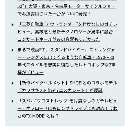
50”」大阪・東京・名古屋モーターサイクルショー
でお披露目された一台がついに発売！
「三菱自動車“アウトランダー”を忖度なしのガチレ
ビュー」高級感と最新テクノロジーが見事に融合！
コンサートホール並みの音響もすごかった
まるで映画E.T.、スタンドバイミー、ストレンジャ
ー・シングスに出てくるような自転車…1970～80
年代スタイルを忠実に復刻したレトロポップな2車
種がデビュー
【新作バイクヘルメット】SHOEIとのコラボモデル
『カワサキ X-Fifteen エスカレート』が爆誕
「スバル“クロストレック”を忖度なしのガチレビュ
ー」オフロードにもロングドライブにも対応！うわ
さの“X-MODE”とは？