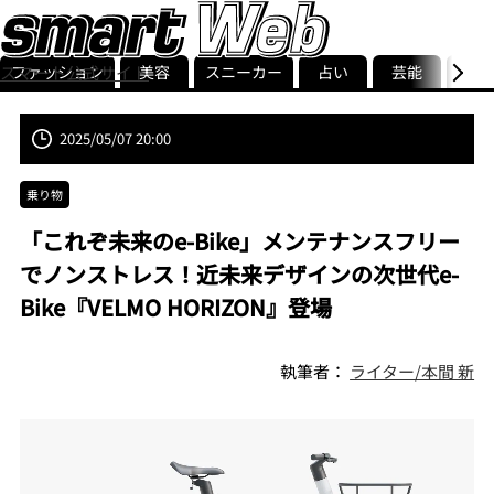
ファッション
美容
スニーカー
占い
芸能
グル
スマート公式サイト
ストリ
smart最新号
記事一覧
ランキング
2025/05/07 20:00
乗り物
「これぞ未来のe-Bike」メンテナンスフリー
でノンストレス！近未来デザインの次世代e-
Bike『VELMO HORIZON』登場
執筆者：
ライター/本間 新