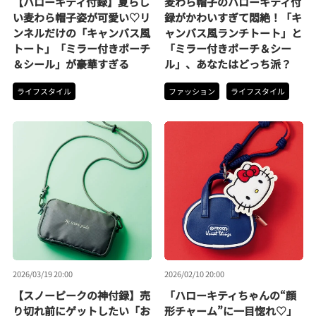
【ハローキティ付録】夏らし
麦わら帽子のハローキティ付
い麦わら帽子姿が可愛い♡リ
録がかわいすぎて悶絶！「キ
ンネルだけの「キャンバス風
ャンバス風ランチトート」と
トート」「ミラー付きポーチ
「ミラー付きポーチ＆シー
＆シール」が豪華すぎる
ル」、あなたはどっち派？
ライフスタイル
ファッション
ライフスタイル
2026/03/19 20:00
2026/02/10 20:00
【スノーピークの神付録】売
「ハローキティちゃんの“顔
り切れ前にゲットしたい「お
形チャーム”に一目惚れ♡」