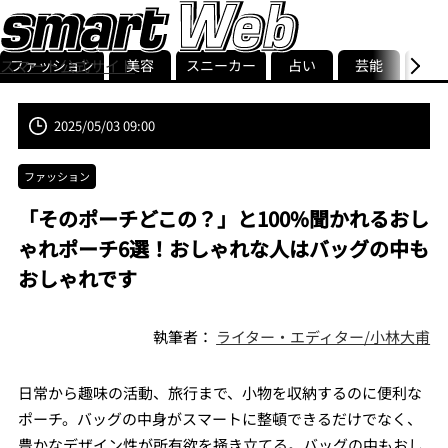
ファッション
美容
スニーカー
占い
芸能
グル
スマート公式サイト
ストリ
smart最新号
記事一覧
ランキング
2025/05/03 09:00
ファッション
「そのポーチどこの？」と100%聞かれるおし
ゃれポーチ6選！おしゃれな人はバッグの中も
おしゃれです
執筆者：
ライター・エディター/小林大甫
日常から趣味の活動、旅行まで、小物を収納するのに便利な
ポーチ。バッグの中身がスマートに整頓できるだけでなく、
豊かなデザイン性が所有欲を掻き立てる。バッグの中もおし