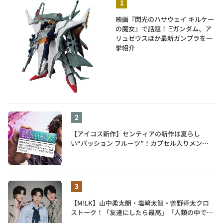
映画『閃光のハサウェイ キルケー
の魔女』で話題！ Ξガンダム、ア
リュゼウスほか最新ガンプラを一
挙紹介
【アイコス新作】センティアの新作は夏らし
い“パッション フルーツ”！カプセル入りメンソ
ールが仲間入り
【M!LK】山中柔太朗・塩﨑太智・曽野舜太クロ
ストーク！「友達にしたら最高」「人類の中で桁
外れに面白い」3人のメンバー愛が尊い