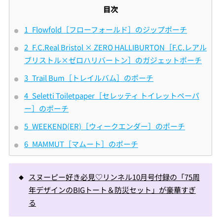
目次
1_Flowfold［フローフォールド］のジップポーチ
2_F.C.Real Bristol × ZERO HALLIBURTON［F.C.レアル
ブリストル×ゼロハリバートン］のガジェットポーチ
3_Trail Bum［トレイルバム］のポーチ
4_Seletti Toiletpaper［セレッティ トイレットペーパ
ー］のポーチ
5_WEEKEND(ER)［ウィークエンダー］のポーチ
6_MAMMUT［マムート］のポーチ
スヌーピー好き必見♡リンネル10月号付録の「75周
年デザインのBIGトート＆防災セット」が豪華すぎ
る