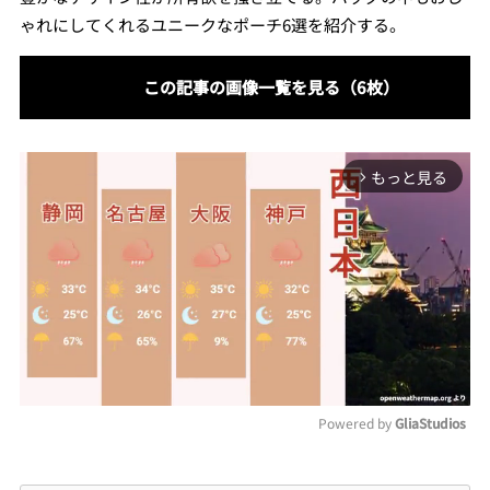
ゃれにしてくれるユニークなポーチ6選を紹介する。
この記事の画像一覧を見る（6枚）
もっと見る
arrow_forward_ios
Powered by 
GliaStudios
Mute