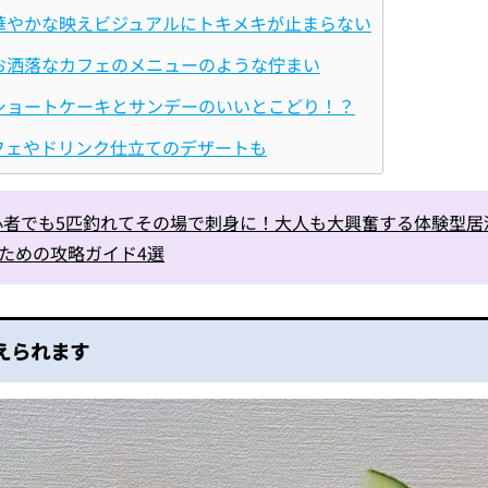
.華やかな映えビジュアルにトキメキが止まらない
.お洒落なカフェのメニューのような佇まい
.ショートケーキとサンデーのいいとこどり！？
フェやドリンク仕立てのデザートも
心者でも5匹釣れてその場で刺身に！大人も大興奮する体験型居
むための攻略ガイド4選
えられます