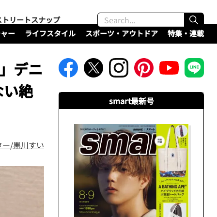
ストリートスナップ
チャー
ライフスタイル
スポーツ・アウトドア
特集・連載
選」デニ
ない絶
smart最新号
ター/黒川すい