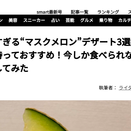
smart最新号
記事一覧
ランキング
ン
美容
スニーカー
占い
芸能
グルメ
乗り物
カル
ぎる“マスクメロン”デザート3
持っておすすめ！今しか食べられ
してみた
執筆者：
ライ