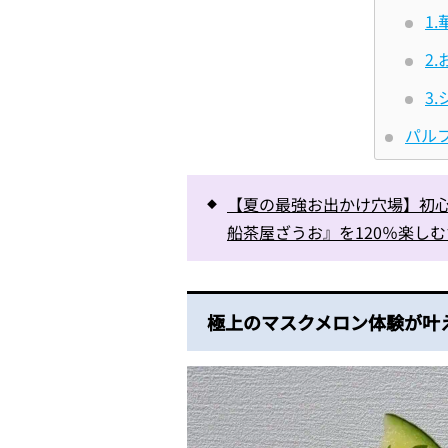
1
2
3
パル
【夏の最強お出かけ穴場】初
船茶屋ざうお』を120％楽し
極上のマスクメロン体験が叶