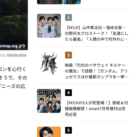
【M!LK】山中柔太朗・塩﨑太智・
曽野舜太クロストーク！「友達にし
たら最高」「人類の中で桁外れに面
白い」3人のメンバー愛が尊い
 by 
GliaStudios
映画『閃光のハサウェイ キルケー
ロンを心行く
の魔女』で話題！ Ξガンダム、アリ
ute
ュゼウスほか最新ガンプラを一挙紹
そうで、その
介
デニーズの広
【M!LKの5人が初登場！】表紙＆付
録画像解禁！smart7月号増刊は完
売必至