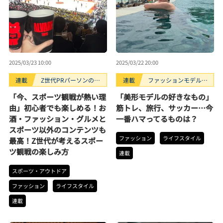
2025/03/23 10:00
2025/03/22 20:00
連載
Z世代PRパーソンのキ
連載
ファッションモデルの
ニナルTrendope
好きなもの
「今、スポーツ観戦が熱い理
「美形モデルの好きなもの」
由」初心者でも楽しめる！お
筋トレ、旅行、サッカー…今
酒・ファッション・グルメと
一番ハマってるものは？
スポーツ以外のコンテンツも
ファッション
ライフスタイル
最高！Z世代が考えるスポー
ツ観戦の楽しみ方
連載
スポーツ・アウトドア
ファッション
ライフスタイル
連載