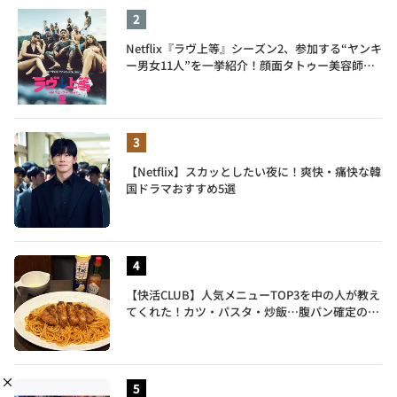
Netflix『ラヴ上等』シーズン2、参加する“ヤンキ
ー男女11人”を一挙紹介！顔面タトゥー美容師、
元暴走族総長、人気キャバ嬢も
【Netflix】スカッとしたい夜に！爽快・痛快な韓
国ドラマおすすめ5選
【快活CLUB】人気メニューTOP3を中の人が教え
てくれた！カツ・パスタ・炒飯…腹パン確定のガ
ッツリ飯を食べ尽くす