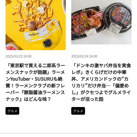
2025/03/22 10:00
2025/03/14 18:00
「東京駅で買える二郎系ラー
「ドンキの激ヤバ弁当を実食
メンスナックが話題」ラーメ
レポ」きくらげだけの中華
ンYouTuber・SUSURUも絶
丼、アメリカンドックの“カ
賛！ラーメンクラブの新フレ
リカリ”だけ弁当…「偏愛め
ーバー『豚脂醤油ラーメンス
し」がクセつよでグルメライ
ナック』はどんな味？
ターが沼った話
グルメ
グルメ