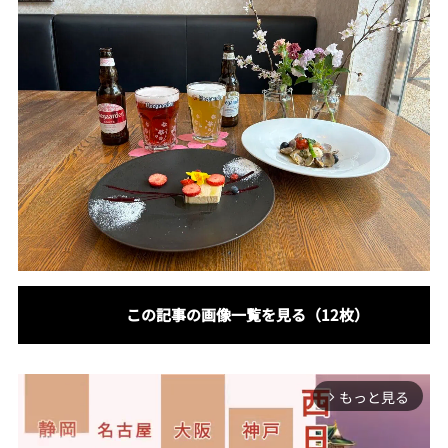
この記事の画像一覧を見る（12枚）
もっと見る
arrow_forward_ios