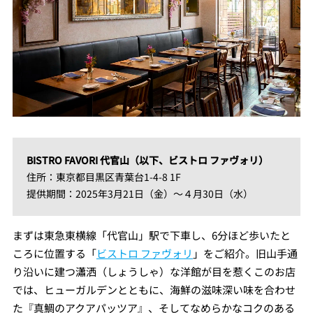
BISTRO FAVORI 代官山（以下、ビストロ ファヴォリ）
住所：東京都目黒区青葉台1-4-8 1F
提供期間：2025年3月21日（金）〜４月30日（水）
まずは東急東横線「代官山」駅で下車し、6分ほど歩いたと
ころに位置する「
ビストロ ファヴォリ
」をご紹介。旧山手通
り沿いに建つ瀟洒（しょうしゃ）な洋館が目を惹くこのお店
では、ヒューガルデンとともに、海鮮の滋味深い味を合わせ
た『真鯛のアクアパッツア』、そしてなめらかなコクのある