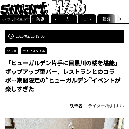
ファッション
美容
スニーカー
占い
芸能
グル
スマート公式サイト
ストリ
smart最新号
記事一覧
ランキング
2025/03/25 19:05
グルメ
ライフスタイル
「ヒューガルデン片手に目黒川の桜を堪能」
ポップアップ型バー、レストランとのコラ
ボ…期間限定の“ヒューガルデン”イベントが
楽しすぎた
執筆者：
ライター/黒川すい