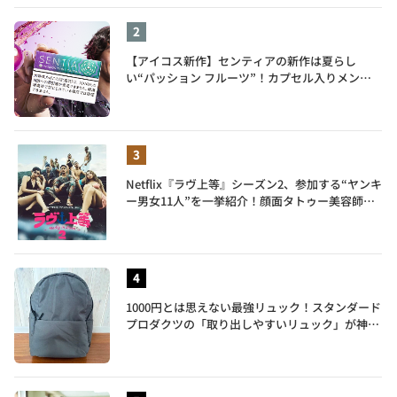
【アイコス新作】センティアの新作は夏らし
い“パッション フルーツ”！カプセル入りメンソ
ールが仲間入り
Netflix『ラヴ上等』シーズン2、参加する“ヤンキ
ー男女11人”を一挙紹介！顔面タトゥー美容師、
元暴走族総長、人気キャバ嬢も
1000円とは思えない最強リュック！スタンダード
プロダクツの「取り出しやすいリュック」が神す
ぎた…徹底レビュー