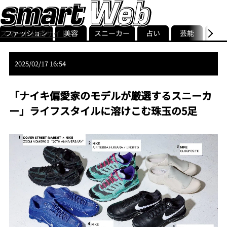
ファッション
美容
スニーカー
占い
芸能
グル
スマート公式サイト
ストリ
smart最新号
記事一覧
ランキング
2025/02/17 16:54
「ナイキ偏愛家のモデルが厳選するスニーカ
ー」ライフスタイルに溶けこむ珠玉の5足