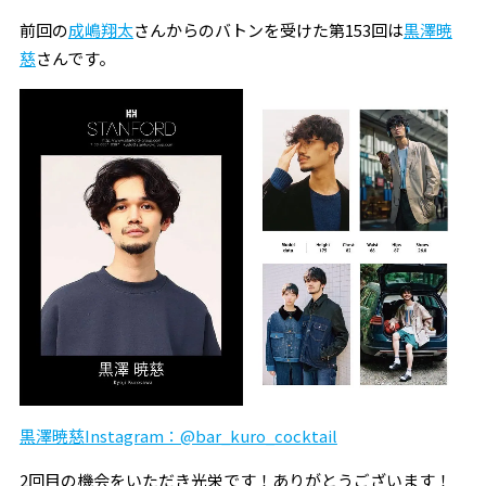
前回の
成嶋翔太
さんからのバトンを受けた第153回は
黒澤暁
慈
さんです。
黒澤暁慈Instagram：@bar_kuro_cocktail
2回目の機会をいただき光栄です！ありがとうございます！