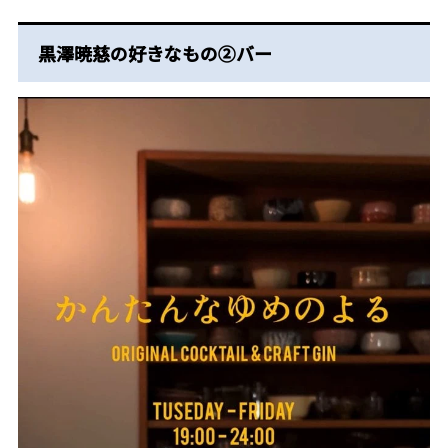
黒澤暁慈の好きなもの②バー