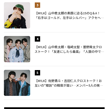
【M!LK】山中柔太朗の素顔に迫る15のQ＆A！
「右手はゴールド、左手はシルバー」アクセへの
譲れないこだわりも披露
【M!LK】山中柔太朗・塩﨑太智・曽野舜太クロ
ストーク！「友達にしたら最高」「人類の中で桁
外れに面白い」3人のメンバー愛が尊い
【M!LK】佐野勇斗・吉田仁人クロストーク！お
互いの"取説"の精度が高い…メンバー5人の現在
地も語る