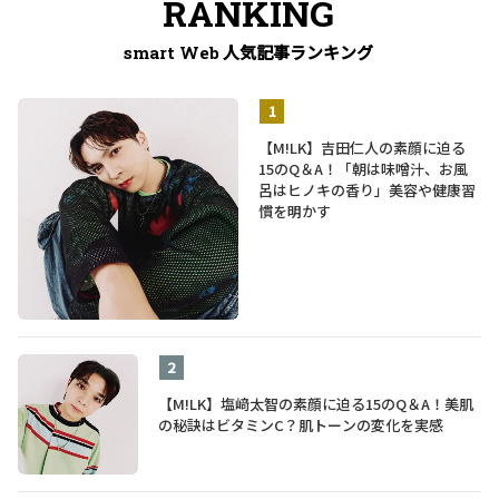
RANKING
人気記事ランキング
smart Web
【M!LK】吉田仁人の素顔に迫る
15のQ＆A！「朝は味噌汁、お風
呂はヒノキの香り」美容や健康習
慣を明かす
【M!LK】塩﨑太智の素顔に迫る15のQ＆A！美肌
の秘訣はビタミンC？肌トーンの変化を実感