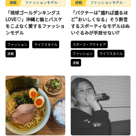
連載
ファッションモデルの
連載
ファッションモデルの
好きなもの
好きなもの
「琉球ゴールデンキングス
「パクチーは“盛れば盛るほ
LOVE♡」沖縄と猫とバスケ
ど”おいしくなる」そう断言
をこよなく愛するファッショ
するスポーティなモデルはぬ
ンモデル
いぐるみが手放せない!?
ファッション
ライフスタイル
スポーツ・アウトドア
連載
ファッション
ライフスタイル
連載