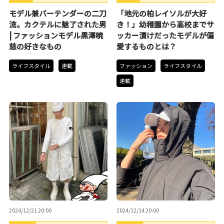
好きなもの
好きなもの
モデル兼バーテンダーの二刀
「地元の柏レイソルが大好
流。カクテルに魅了された男
き！」幼稚園から高校までサ
| ファッションモデル黒澤暁
ッカー漬けだったモデルが偏
慈の好きなもの
愛するものとは？
ライフスタイル
連載
ファッション
ライフスタイル
連載
2024/12/21 20:00
2024/12/14 20:00