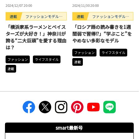
2024/12/07 20:00
2024/11/30 20:00
連載
ファッションモデルの
連載
ファッションモデルの
好きなもの
好きなもの
「横浜家系ラーメンとベイス
「ロシア語の読み書きを1週
ターズが大好き！」神奈川が
間弱で習得!?」“学ぶこと”を
誇る“二大巨頭”を愛する理由
やめない多彩なモデル
は？
ファッション
ライフスタイル
ファッション
ライフスタイル
連載
連載
smart最新号