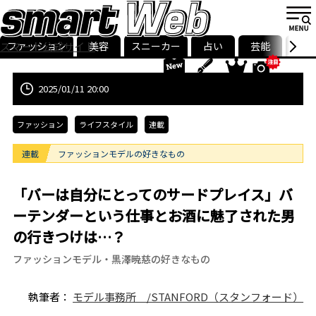
ファッション
美容
スニーカー
占い
芸能
グル
スマート公式サイト
ストリ
smart最新号
記事一覧
ランキング
2025/01/11 20:00
ファッション
ライフスタイル
連載
連載
ファッションモデルの好きなもの
「バーは自分にとってのサードプレイス」バ
ーテンダーという仕事とお酒に魅了された男
の行きつけは…？
ファッションモデル・黒澤暁慈の好きなもの
執筆者：
モデル事務所 /STANFORD（スタンフォード）