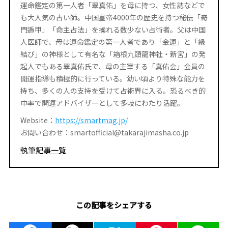
運命鑑定の第一人者「翠真佑」を母に持つ、女性誌などで
も大人気の占い師。中国皇帝4000年の歴史を持つ秘伝「奇
門遁甲」「命主占法」を操れる数少ない占術者。父は中国
人医師で、母は運命鑑定の第一人者であり「金運」と「縁
結び」の神様として有名な「箱根九頭龍神社・新宮」の発
起人でもある翠真佑氏で、母の主宰する「真佑会」会員の
開運指導も積極的に行っている。幼い頃より特殊な能力を
持ち、多くの人の支持を受けて占術界に入る。恐るべき的
中率で開運アドバイザーとして多岐にわたり活躍。
Website：
https://smartmag.jp/
お問い合わせ：smartofficial@takarajimasha.co.jp
執筆記事一覧
この記事をシェアする