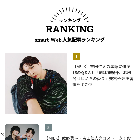
ランキング
RANKING
人気記事ランキング
smart Web
【M!LK】吉田仁人の素顔に迫る
15のQ＆A！「朝は味噌汁、お風
呂はヒノキの香り」美容や健康習
慣を明かす
【M!LK】佐野勇斗・吉田仁人クロストーク！お