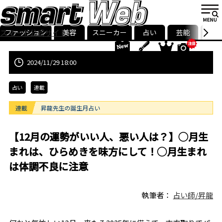
ファッション
美容
スニーカー
占い
芸能
グル
スマート公式サイト
ストリ
smart最新号
記事一覧
ランキング
2024/11/29 18:00
占い
連載
連載
昇龍先生の誕生月占い
【12月の運勢がいい人、悪い人は？】◯月生
まれは、ひらめきを味方にして！◯月生まれ
は体調不良に注意
執筆者：
占い師/昇龍