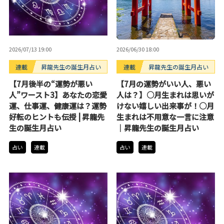
2026/07/13 19:00
2026/06/30 18:00
連載
昇龍先生の誕生月占い
連載
昇龍先生の誕生月占い
【7月後半の“運勢が悪い
【7月の運勢がいい人、悪い
人”ワースト3】あなたの恋愛
人は？】○月生まれは思いが
運、仕事運、健康運は？運勢
けない嬉しい出来事が！○月
好転のヒントも伝授 | 昇龍先
生まれは不用意な一言に注意
生の誕生月占い
｜昇龍先生の誕生月占い
占い
連載
占い
連載