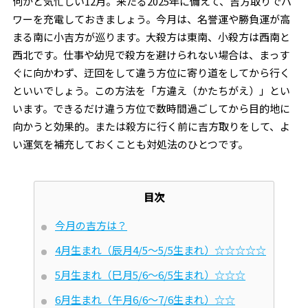
何かと気忙しい12月。来たる2025年に備えて、吉方取りでパ
ワーを充電しておきましょう。今月は、名誉運や勝負運が高
まる南に小吉方が巡ります。大殺方は東南、小殺方は西南と
西北です。仕事や幼児で殺方を避けられない場合は、まっす
ぐに向かわず、迂回をして違う方位に寄り道をしてから行く
といいでしょう。この方法を「方違え（かたちがえ）」とい
います。できるだけ違う方位で数時間過ごしてから目的地に
向かうと効果的。または殺方に行く前に吉方取りをして、よ
い運気を補充しておくことも対処法のひとつです。
目次
今月の吉方は？
4月生まれ（辰月4/5～5/5生まれ）☆☆☆☆☆
5月生まれ（巳月5/6～6/5生まれ）☆☆☆
6月生まれ（午月6/6～7/6生まれ）☆☆