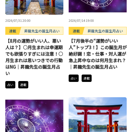
2026/07/31 20:00
2026/07/14 19:00
連載
昇龍先生の誕生月占い
連載
昇龍先生の誕生月占い
【8月の運勢がいい人、悪い
【7月後半の“運勢がいい
人は？】○月生まれは幸運期
人”トップ3！】この誕生月が
でも欲張りすぎには注意！○
絶好調！恋・仕事・対人運が
月生まれは思いつきでの行動
急上昇中なのは何月生まれ？
はNG｜昇龍先生の誕生月占
｜昇龍先生の誕生月占い
い
占い
連載
占い
連載