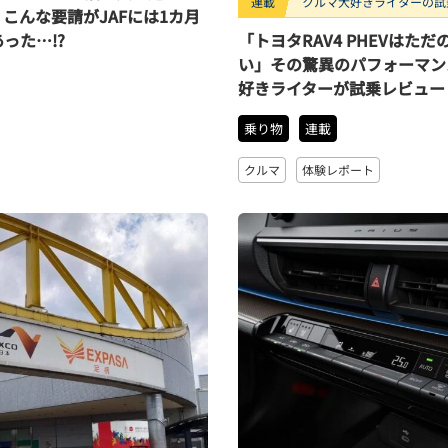
連載
クルマ大好きライターの試
こんな要請がJAFには1カ月
った…!?
「トヨタRAV4 PHEVはただ
い」その驚異のパフォーマン
好きライターが試乗レビュー
乗り物
連載
クルマ
体験レポート