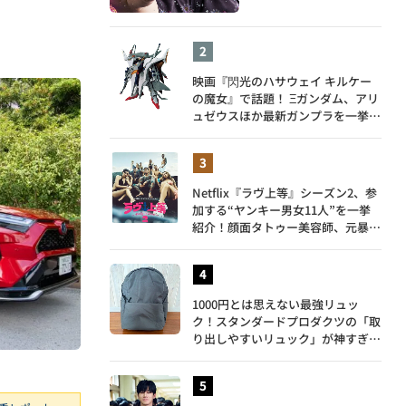
映画『閃光のハサウェイ キルケー
の魔女』で話題！ Ξガンダム、アリ
ュゼウスほか最新ガンプラを一挙紹
介
Netflix『ラヴ上等』シーズン2、参
加する“ヤンキー男女11人”を一挙
紹介！顔面タトゥー美容師、元暴走
族総長、人気キャバ嬢も
1000円とは思えない最強リュッ
ク！スタンダードプロダクツの「取
り出しやすいリュック」が神すぎ
た…徹底レビュー