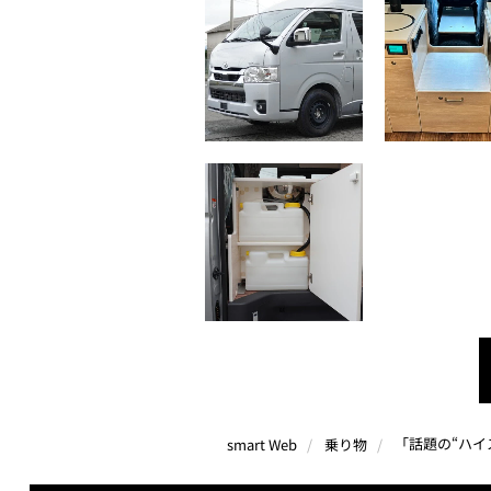
「話題の“ハイ
smart Web
乗り物