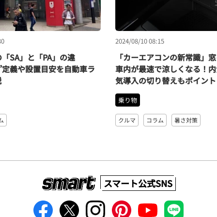
30
2024/08/10 08:15
「SA」と「PA」の違
「カーエアコンの新常識」窓
”定義や設置目安を自動車ラ
車内が最速で涼しくなる！内
説
気導入の切り替えもポイント
乗り物
ム
クルマ
コラム
暑さ対策
スマート公式SNS