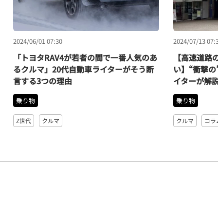
2024/06/01 07:30
2024/07/13 07:
「トヨタRAV4が若者の間で一番人気のあ
【高速道路の
るクルマ」20代自動車ライターがそう断
い】“衝撃の
言する3つの理由
イターが解
乗り物
乗り物
Z世代
クルマ
クルマ
コラ