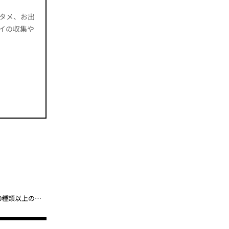
タメ、お出
イの収集や
「今年の“横浜オクトーバーフェスト”が最高だった件」横浜赤レンガ倉庫で日本初上陸＆100種類以上のビールを楽しもう