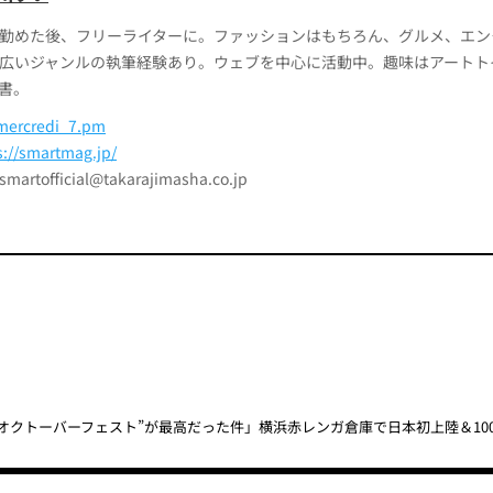
勤めた後、フリーライターに。ファッションはもちろん、グルメ、エン
広いジャンルの執筆経験あり。ウェブを中心に活動中。趣味はアートト
書。
ercredi_7.pm
s://smartmag.jp/
official@takarajimasha.co.jp