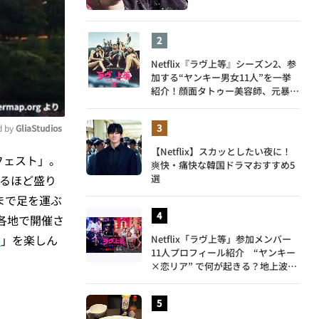
Netflix『ラヴ上等』シーズン2、参
加する“ヤンキー男女11人”を一挙
紹介！顔面タトゥー美容師、元暴走
族総長、人気キャバ嬢も
 by 
GliaStudios
【Netflix】スカッとしたい夜に！
フェスト」。
爽快・痛快な韓国ドラマおすすめ5
ute
選
誇るほど盛り
まで足を運ぶ
各地で開催さ
4
」を楽しん
Netflix「ラヴ上等」参加メンバー
11人プロフィール紹介 “ヤンキー
×恋リア” で何が起きる？地上波で
は絶対に放送できない究極の恋リア
が爆誕