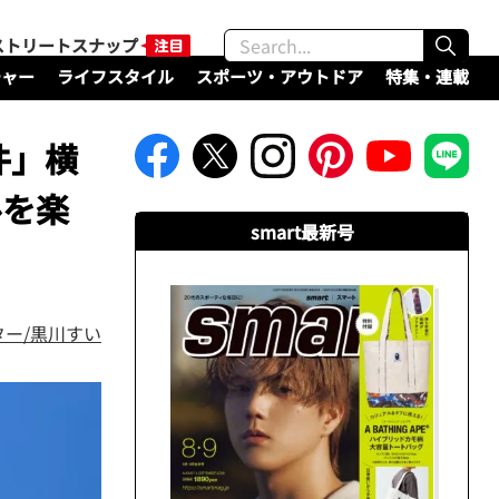
ストリートスナップ
チャー
ライフスタイル
スポーツ・アウトドア
特集・連載
件」横
ルを楽
smart最新号
ター/黒川すい