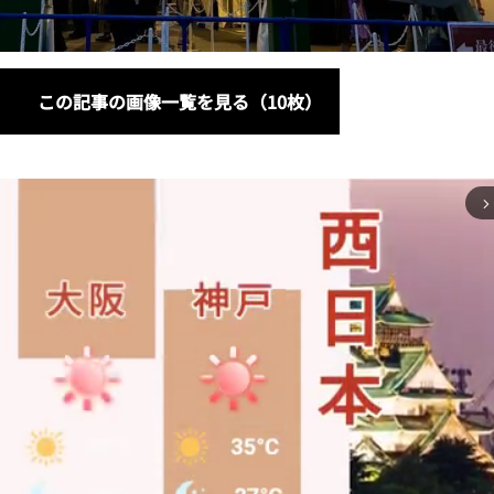
この記事の画像一覧を見る（10枚）
arrow_forward_ios