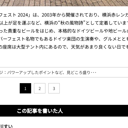
ェスト 2024」は、2003年から開催されており、横浜赤レン
以上が足を運ぶなど、横浜の“秋の風物詩”として定着していま
いった貴重なビールをはじめ、本格的なドイツビールや地ビールが
バーフェスト名物でもあるドイツ楽団の生演奏や、グルメとと
の座席は大型テント内にあるので、天気があまり良くない日で
ジ：パワーアップしたポイントなど、見どころ盛り･･･
1
2
3
この記事を書いた人
川すい