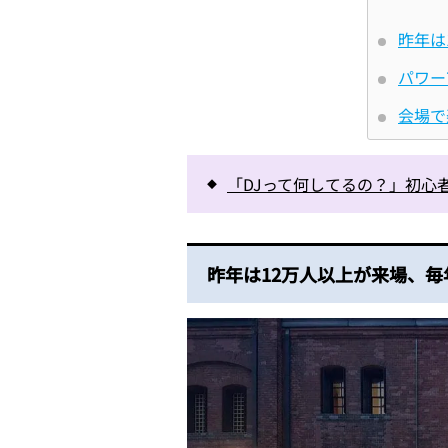
昨年は
パワー
会場で
「DJって何してるの？」初心
昨年は12万人以上が来場、