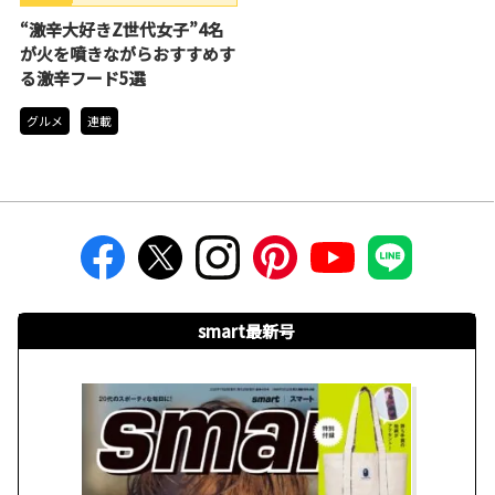
ニナルTrendope
“激辛大好きZ世代女子”4名
が火を噴きながらおすすめす
る激辛フード5選
グルメ
連載
smart最新号