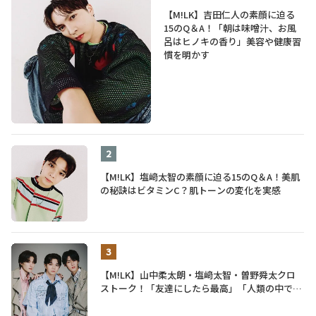
【M!LK】吉田仁人の素顔に迫る
15のQ＆A！「朝は味噌汁、お風
呂はヒノキの香り」美容や健康習
慣を明かす
【M!LK】塩﨑太智の素顔に迫る15のQ＆A！美肌
の秘訣はビタミンC？肌トーンの変化を実感
【M!LK】山中柔太朗・塩﨑太智・曽野舜太クロ
ストーク！「友達にしたら最高」「人類の中で桁
外れに面白い」3人のメンバー愛が尊い