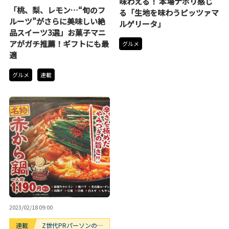
味わえる！ 本場ナポリ感じ
すすめお菓子3選
「桃、梨、レモン…“旬のフ
る「生地を味わうピッツァマ
ルーツ”がさらに美味しい絶
ルゲリータ」
品スイーツ3選」お菓子マニ
アがガチ推薦！ギフトにも最
グルメ
適
グルメ
連載
2023/02/18 09:00
連載
Z世代PRパーソンのキ