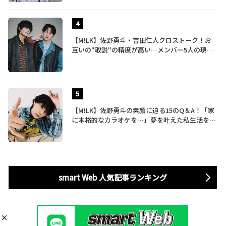
【M!LK】佐野勇斗・吉田仁人クロストーク！お
互いの"取説"の精度が高い…メンバー5人の現在
地も語る
【M!LK】佐野勇斗の素顔に迫る15のQ＆A！「家
に本格的なカラオケを…」夢を叶えた私生活を公
開
smart Web 人気記事ランキング