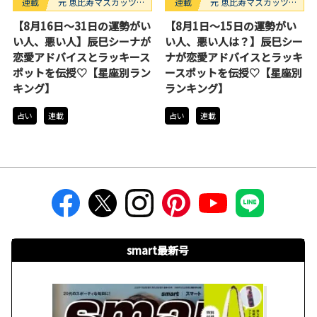
連載
元 恵比寿マスカッツ・
連載
元 恵比寿マスカッツ・
辰巳シーナのなんとな
辰巳シーナのなんとな
【8月16日〜31日の運勢がい
【8月1日〜15日の運勢がい
く占い
く占い
い人、悪い人】辰巳シーナが
い人、悪い人は？】辰巳シー
恋愛アドバイスとラッキース
ナが恋愛アドバイスとラッキ
ポットを伝授♡【星座別ラン
ースポットを伝授♡【星座別
キング】
ランキング】
占い
連載
占い
連載
smart最新号