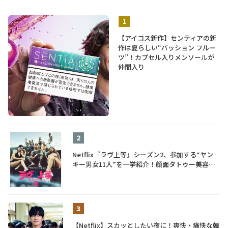
【アイコス新作】センティアの新
作は夏らしい“パッション フルー
ツ”！カプセル入りメンソールが
仲間入り
Netflix『ラヴ上等』シーズン2、参加する“ヤン
キー男女11人”を一挙紹介！顔面タトゥー美容
師、元暴走族総長、人気キャバ嬢も
【Netflix】スカッとしたい夜に！爽快・痛快な韓