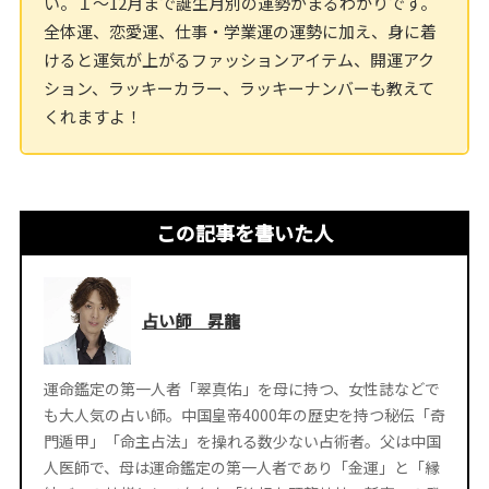
い。１～12月まで誕生月別の運勢がまるわかりです。
全体運、恋愛運、仕事・学業運の運勢に加え、身に着
けると運気が上がるファッションアイテム、開運アク
ション、ラッキーカラー、ラッキーナンバーも教えて
くれますよ！
この記事を書いた人
占い師 昇龍
運命鑑定の第一人者「翠真佑」を母に持つ、女性誌などで
も大人気の占い師。中国皇帝4000年の歴史を持つ秘伝「奇
門遁甲」「命主占法」を操れる数少ない占術者。父は中国
人医師で、母は運命鑑定の第一人者であり「金運」と「縁