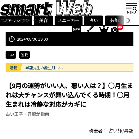
ファッション
美容
スニーカー
占い
芸能
グル
スマート公式サイト
ストリ
smart最新号
記事一覧
ランキング
2024/08/30 19:00
占い
連載
連載
昇龍先生の誕生月占い
【9月の運勢がいい人、悪い人は？】◯月生ま
れは大チャンスが舞い込んでくる時期！◯月
生まれは冷静な対応がカギに
占い王子・昇龍が指南
執筆者：
占い師/昇龍