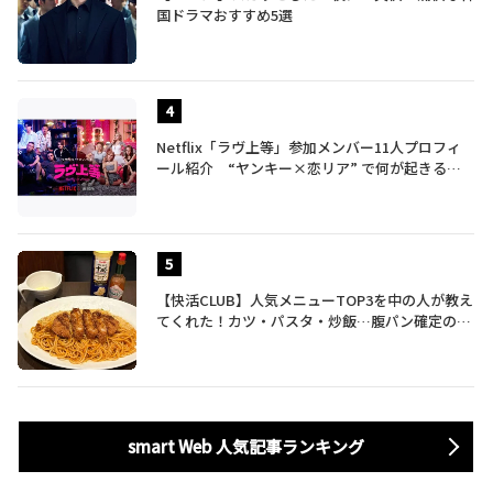
国ドラマおすすめ5選
Netflix「ラヴ上等」参加メンバー11人プロフィ
ール紹介 “ヤンキー×恋リア” で何が起きる？
地上波では絶対に放送できない究極の恋リアが爆
誕
【快活CLUB】人気メニューTOP3を中の人が教え
てくれた！カツ・パスタ・炒飯…腹パン確定のガ
ッツリ飯を食べ尽くす
smart Web 人気記事ランキング