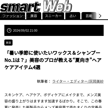
ファッション
美容
スニーカー
占い
芸能
グル
スマート公式サイト
ストリ
smart最新号
記事一覧
ランキング
2024/09/02 21:00
美容
「暑い季節に使いたいワックス＆シャンプー
No.1は？」美容のプロが教える“夏向き”ヘア
ケアアイテム4選
執筆者：
ライター・エディター/灰岡美紗
スキンケア、ヘアケア、ボディケアにメイクまで、メンズ美
容の盛り上がりはますます加速するばかり。そこで、この春
夏に発売した新製品からメンズ美容界で売れまくりの定番品