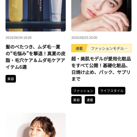
2024/08/04 18:00
2024/08/03 20:00
髪のべたつき、ムダ毛…夏
連載
ファッションモデルの
の“毛悩み”を撃退！真夏の皮
好きなもの
超・美肌モデルが愛用化粧品
脂・毛穴ケア＆ムダ毛ケアア
をすべて公開！基礎化粧品、
イテム6選
日焼け止め、パック、サプリ
まで
美容
ファッション
ライフスタイル
美容
連載