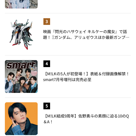
外れに面白い」3人のメンバー愛が尊い
映画『閃光のハサウェイ キルケーの魔女』で話
題！ Ξガンダム、アリュゼウスほか最新ガンプラ
を一挙紹介
【M!LKの5人が初登場！】表紙＆付録画像解禁！
smart7月号増刊は完売必至
【M!LK結成9周年】佐野勇斗の素顔に迫る10のQ
＆A！