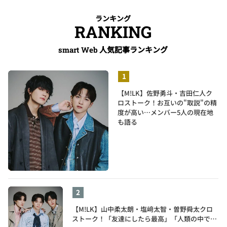
ランキング
RANKING
人気記事ランキング
smart Web
【M!LK】佐野勇斗・吉田仁人ク
ロストーク！お互いの"取説"の精
度が高い…メンバー5人の現在地
も語る
【M!LK】山中柔太朗・塩﨑太智・曽野舜太クロ
ストーク！「友達にしたら最高」「人類の中で桁