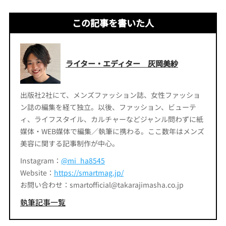
この記事を書いた人
ライター・エディター 灰岡美紗
出版社2社にて、メンズファッション誌、女性ファッショ
ン誌の編集を経て独立。以後、ファッション、ビューテ
ィ、ライフスタイル、カルチャーなどジャンル問わずに紙
媒体・WEB媒体で編集／執筆に携わる。ここ数年はメンズ
美容に関する記事制作が中心。
Instagram：
@mi_ha8545
Website：
https://smartmag.jp/
お問い合わせ：smartofficial@takarajimasha.co.jp
執筆記事一覧