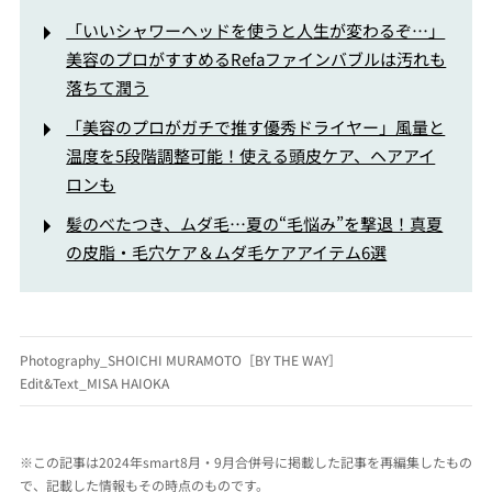
「いいシャワーヘッドを使うと人生が変わるぞ…」
美容のプロがすすめるRefaファインバブルは汚れも
落ちて潤う
「美容のプロがガチで推す優秀ドライヤー」風量と
温度を5段階調整可能！使える頭皮ケア、ヘアアイ
ロンも
髪のべたつき、ムダ毛…夏の“毛悩み”を撃退！真夏
の皮脂・毛穴ケア＆ムダ毛ケアアイテム6選
Photography_SHOICHI MURAMOTO［BY THE WAY］
Edit&Text_MISA HAIOKA
※この記事は2024年smart8月・9月合併号に掲載した記事を再編集したもの
で、記載した情報もその時点のものです。