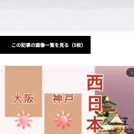
この記事の画像一覧を見る（5枚）
arrow_forward_ios