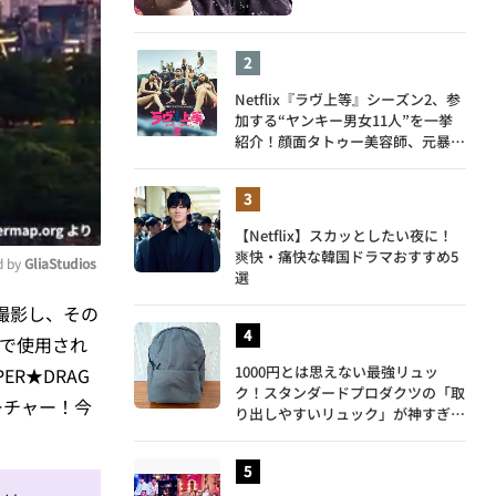
Netflix『ラヴ上等』シーズン2、参
加する“ヤンキー男女11人”を一挙
紹介！顔面タトゥー美容師、元暴走
族総長、人気キャバ嬢も
【Netflix】スカッとしたい夜に！
爽快・痛快な韓国ドラマおすすめ5
 by 
GliaStudios
選
を撮影し、その
ute
ラで使用され
1000円とは思えない最強リュッ
R★DRAG
ク！スタンダードプロダクツの「取
ーチャー！今
り出しやすいリュック」が神すぎ
た…徹底レビュー