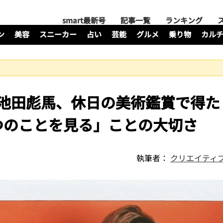
smart最新号
記事一覧
ランキング
ン
美容
スニーカー
占い
芸能
グルメ
乗り物
カル
GON池田彪馬、休日の美術鑑賞で得
つのことを見る」ことの大切さ
執筆者：
クリエイティ