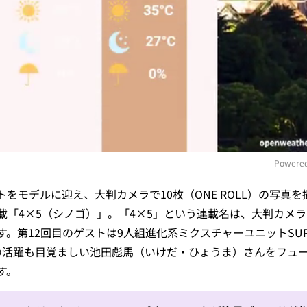
Powered
をモデルに迎え、大判カメラで10枚（ONE ROLL）の写真
M
載「4×5（シノゴ）」。「4×5」という連載名は、大判カメ
。第12回目のゲストは9人組進化系ミクスチャーユニットSUPE
の活躍も目覚ましい池田彪馬（いけだ・ひょうま）さんをフュ
す。