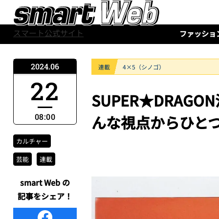
スマート公式サイト
ファッショ
2024.06
連載
4×5（シノゴ）
22
SUPER★DRA
08:00
んな視点からひと
カルチャー
芸能
連載
smart Web の
記事をシェア！