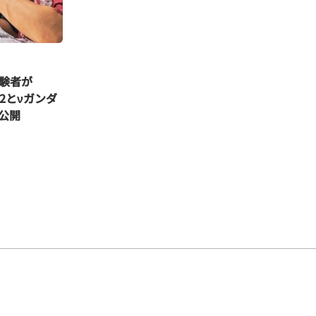
験者が
8-2とνガンダ
公開