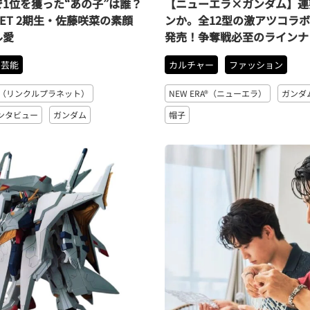
1位を獲った“あの子”は誰？
【ニューエラ×ガンダム】連
LANET 2期生・佐藤咲菜の素顔
ンか。全12型の激アツコラボ
ル愛
発売！争奪戦必至のラインナ
芸能
カルチャー
ファッション
NET（リンクルプラネット）
NEW ERA®（ニューエラ）
ガンダ
ンタビュー
ガンダム
帽子