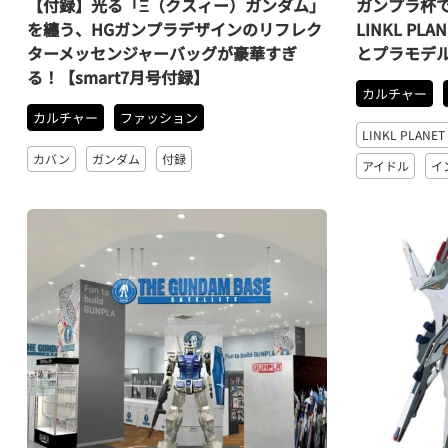
【付録】光る「Ξ（クスィー）ガンダム」
ガンプラ杯で
を纏う、HGガンプラデザインのリフレク
LINKL P
ターメッセンジャーバッグが豪華すぎ
とプラモデ
る！【smart7月号付録】
カルチャー
カルチャー
ファッション
LINKL PLA
カバン
ガンダム
付録
アイドル
イ