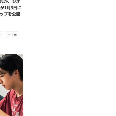
邦か、ジオ
が1月3日に
ップを公開
ム
コラボ