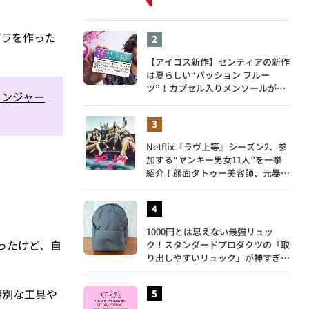
プラを作った
【アイコス新作】センティアの新作
は夏らしい“パッション フルー
ツ”！カプセル入りメンソールが仲
センジャー
間入り
Netflix『ラヴ上等』シーズン2、参
加する“ヤンキー男女11人”を一挙
紹介！顔面タトゥー美容師、元暴走
族総長、人気キャバ嬢も
1000円とは思えない最強リュッ
ったけど、自
ク！スタンダードプロダクツの「取
り出しやすいリュック」が神すぎ
た…徹底レビュー
、特別な工具や