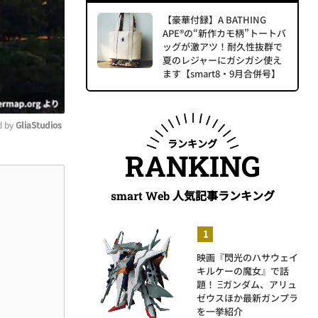
【豪華付録】A BATHING
APE®の“新作カモ柄”トートバ
ッグが激アツ！耐久性抜群で
夏のレジャーにガシガシ使え
ます【smart8・9月合併号】
 by 
GliaStudios
ランキング
RANKING
ute
人気記事ランキング
smart Web
映画『閃光のハサウェイ
キルケーの魔女』で話
題！ Ξガンダム、アリュ
ゼウスほか最新ガンプラ
を一挙紹介