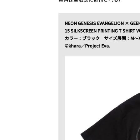
NEON GENESIS EVANGELION × GEE
15 SILKSCREEN PRINTING T SHIRT V
カラー：ブラック
サイズ展開：M〜X
©khara／Project Eva.