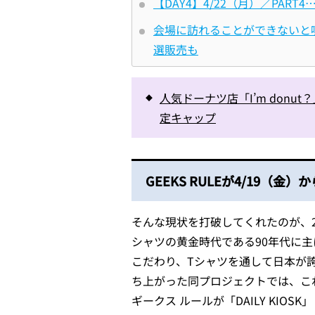
【DAY4】4/22（月）／PART4…
会場に訪れることができないと嘆く
選販売も
人気ドーナツ店「I’m don
定キャップ
GEEKS RULEが4/19（金）
そんな現状を打破してくれたのが、20
シャツの黄金時代である90年代に
こだわり、Tシャツを通して日本が
ち上がった同プロジェクトでは、こ
ギークス ルールが「DAILY KIO