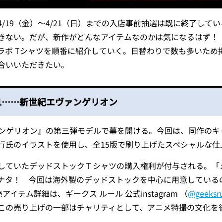
/19（金）～4/21（日）までの入店事前抽選は既に終了して
きない。だが、新作がどんなアイテムなのかは気になるはず！
ラボ Tシャツを順番に紹介していく。日替わりで数も多いため
合いいただきたい。
T1……新世紀エヴァンゲリオン
ヴァンゲリオン』の第三弾モデルで幕を開ける。今回は、同作のキ
行氏のイラストを使用し、全15版で刷り上げたスペシャルな仕
していたデッドストックＴシャツの購入権利が付与される。「
ナタ！ 今回は海外製のデッドストックを中心に用意している
テム詳細は、ギークス ルール 公式instagram （
@geeksr
この売り上げの一部はチャリティとして、アニメ特撮の文化を