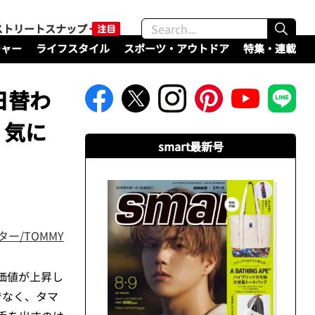
ストリートスナップ
チャー
ライフスタイル
スポーツ・アウトドア
特集・連載
日替わ
 気に
smart最新号
ター/TOMMY
価値が上昇し
でなく、タマ