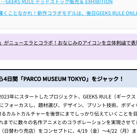
…GEEKS RULE デッドストック販売＆ EXHIBITION
ことなかれ！新作コラボモデルは、後日GEEKS RULE ONL
ut？」がニューエラとコラボ！おなじみのアイコンを立体刺繍で
から4日間「PARCO MUSEUM TOKYO」をジャック！
23年にスタートしたプロジェクト、GEEKS RULE（ギークス
主にフォーカスし、題材選び、デザイン、プリント技術、ボディ
誇るカルトカルチャーを後世にまでしっかり伝えていくことを
れまでに数々の名作アニメとのコラボレーションを実現させて
SK」（日替わり売店）をコンセプトに、4/19（金）～4/22（月）