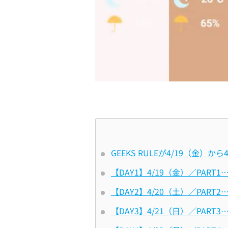
GEEKS RULEが4/19（金）か
【DAY1】4/19（金）／PAR
【DAY2】4/20（土）／PART2…
【DAY3】4/21（日）／PART3……