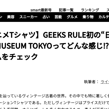
smart最新号
記事一覧
ランキング
ン
美容
スニーカー
占い
芸能
グルメ
乗り物
カル
Tシャツ】GEEKS RULE初の“
MUSEUM TOKYOってどんな感じ⁉︎
ムをチェック
執筆者：
ライ
を辿っているヴィンテージ古着の世界。その中でも特に著しく
ーションTシャツである。ただしヴィンテージはプライスだけ