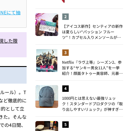
INEにて抽
【アイコス新作】センティアの新作
は夏らしい“パッション フルー
ツ”！カプセル入りメンソールが仲
表現した限
間入り
Netflix『ラヴ上等』シーズン2、参
加する“ヤンキー男女11人”を一挙
紹介！顔面タトゥー美容師、元暴走
族総長、人気キャバ嬢も
 ルール）。T
1000円とは思えない最強リュッ
など徹底的に
ク！スタンダードプロダクツの「取
目的として立
り出しやすいリュック」が神すぎ
た…徹底レビュー
きた。そんな
までの4日間、