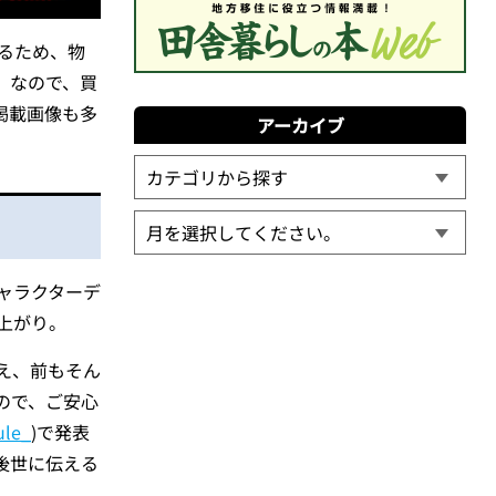
いるため、物
 なので、買
掲載画像も多
アーカイブ
ャラクターデ
上がり。
え、前もそん
ので、ご安心
ule_
)で発表
後世に伝える