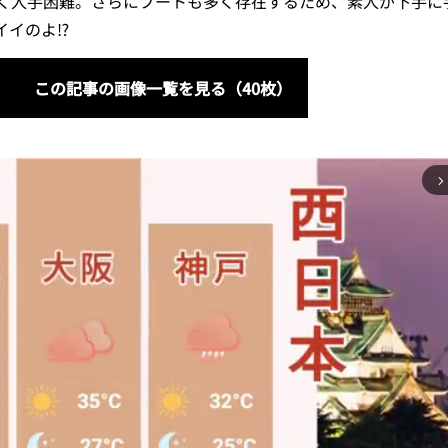
く入手困難。さらにブートも多く存在するため、素人が下手に
イのよ⁉︎
この記事の画像一覧を見る（40枚）
arrow_forward_ios