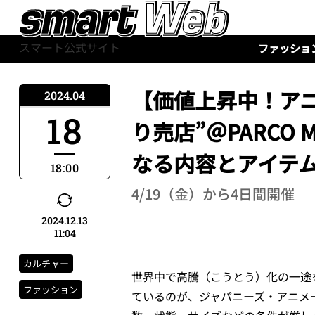
スマート公式サイト
ファッショ
【価値上昇中！アニメ
2024.04
18
り売店”＠PARCO 
なる内容とアイテ
18:00
4/19（金）から4日間開催
2024.12.13
11:04
カルチャー
世界中で高騰（こうとう）化の一途
ファッション
ているのが、ジャパニーズ・アニメ