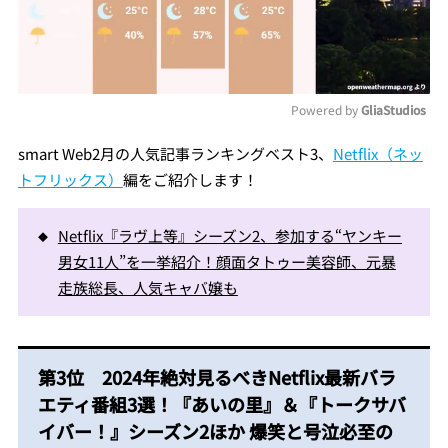
Powered by 
GliaStudios
Mute
smart Web2月の人気記事ランキングベスト3、
Netflix（ネッ
トフリックス）
編をご紹介します！
Netflix『ラヴ上等』シーズン2、参加する“ヤンキー
男女11人”を一挙紹介！顔面タトゥー美容師、元暴
走族総長、人気キャバ嬢も
第3位 2024年絶対見るべきNetflix最新バラ
エティ番組3選！『あいの里』＆『トークサバ
イバー！』シーズン2ほか 爆笑と号泣必至の