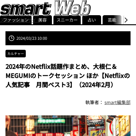
ファッション
美容
スニーカー
占い
芸能
グル
スマート公式サイト
ストリ
smart最新号
記事一覧
ランキング
2024/03/23 10:00
カルチャー
2024年のNetflix話題作まとめ、大根仁＆
MEGUMIのトークセッション ほか【Netflixの
人気記事 月間ベスト3】（2024年2月）
執筆者：
smart編集部