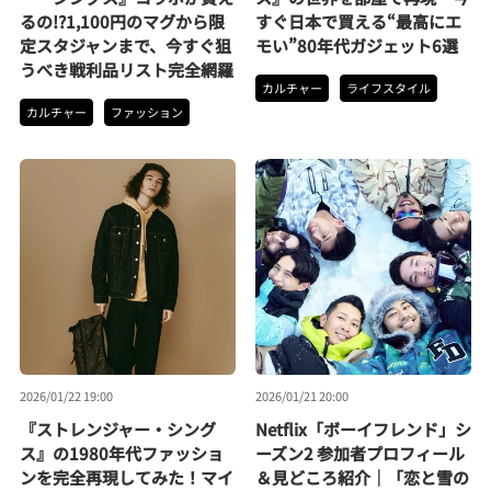
るの!?1,100円のマグから限
すぐ日本で買える“最高にエ
定スタジャンまで、今すぐ狙
モい”80年代ガジェット6選
うべき戦利品リスト完全網羅
カルチャー
ライフスタイル
カルチャー
ファッション
2026/01/22 19:00
2026/01/21 20:00
『ストレンジャー・シング
Netflix「ボーイフレンド」シ
ス』の1980年代ファッショ
ーズン2 参加者プロフィール
ンを完全再現してみた！マイ
＆見どころ紹介｜「恋と雪の