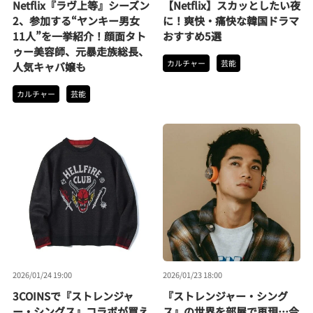
Netflix『ラヴ上等』シーズン
【Netflix】スカッとしたい夜
2、参加する“ヤンキー男女
に！爽快・痛快な韓国ドラマ
11人”を一挙紹介！顔面タト
おすすめ5選
ゥー美容師、元暴走族総長、
カルチャー
芸能
人気キャバ嬢も
カルチャー
芸能
2026/01/24 19:00
2026/01/23 18:00
3COINSで『ストレンジャ
『ストレンジャー・シング
ー・シングス』コラボが買え
ス』の世界を部屋で再現…今