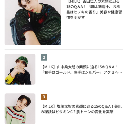
【M!LK】吉田仁人の素顔に迫る
15のQ＆A！「朝は味噌汁、お風
呂はヒノキの香り」美容や健康習
慣を明かす
【M!LK】山中柔太朗の素顔に迫る15のQ＆A！
「右手はゴールド、左手はシルバー」アクセへの
譲れないこだわりも披露
【M!LK】塩﨑太智の素顔に迫る15のQ＆A！美肌
の秘訣はビタミンC？肌トーンの変化を実感