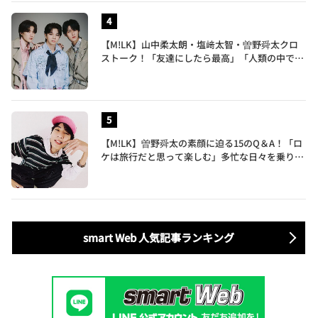
【M!LK】山中柔太朗・塩﨑太智・曽野舜太クロ
ストーク！「友達にしたら最高」「人類の中で桁
外れに面白い」3人のメンバー愛が尊い
【M!LK】曽野舜太の素顔に迫る15のQ＆A！「ロ
ケは旅行だと思って楽しむ」多忙な日々を乗り切
るポジティブ思考がすごい
smart Web 人気記事ランキング