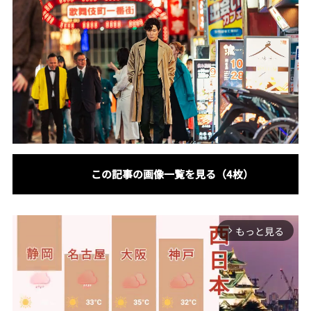
この記事の画像一覧を見る（4枚）
もっと見る
arrow_forward_ios