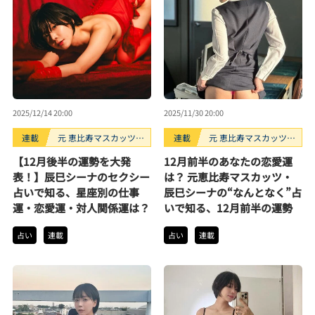
2025/12/14 20:00
2025/11/30 20:00
連載
元 恵比寿マスカッツ・
連載
元 恵比寿マスカッツ・
辰巳シーナのなんとな
辰巳シーナのなんとな
【12月後半の運勢を大発
12月前半のあなたの恋愛運
く占い
く占い
表！】辰巳シーナのセクシー
は？ 元恵比寿マスカッツ・
占いで知る、星座別の仕事
辰巳シーナの“なんとなく”占
運・恋愛運・対人関係運は？
いで知る、12月前半の運勢
占い
連載
占い
連載