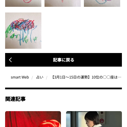
記事に戻る
【3月1日〜15日の運勢】10位の○○座はラッキースポットの温泉でリフレッシュ♪ 4位の○○座はギラギラ派手な格好で、ネオン街に繰り出しちゃえ！| 辰巳シーナのなんとなく占い
smart Web
占い
関連記事