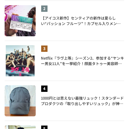
【アイコス新作】センティアの新作は夏らし
い“パッション フルーツ”！カプセル入りメンソ
ールが仲間入り
Netflix『ラヴ上等』シーズン2、参加する“ヤンキ
ー男女11人”を一挙紹介！顔面タトゥー美容師、
元暴走族総長、人気キャバ嬢も
1000円とは思えない最強リュック！スタンダード
プロダクツの「取り出しやすいリュック」が神す
ぎた…徹底レビュー