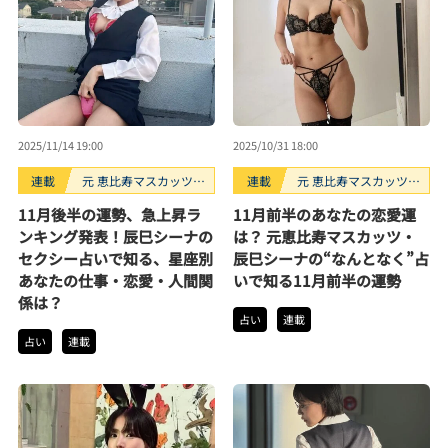
2025/11/14 19:00
2025/10/31 18:00
連載
元 恵比寿マスカッツ・
連載
元 恵比寿マスカッツ・
辰巳シーナのなんとな
辰巳シーナのなんとな
11月後半の運勢、急上昇ラ
11月前半のあなたの恋愛運
く占い
く占い
ンキング発表！辰巳シーナの
は？ 元恵比寿マスカッツ・
セクシー占いで知る、星座別
辰巳シーナの“なんとなく”占
あなたの仕事・恋愛・人間関
いで知る11月前半の運勢
係は？
占い
連載
占い
連載