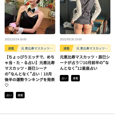
2025/10/14 18:00
2025/09/30 19:00
連載
元 恵比寿マスカッツ・
連載
元 恵比寿マスカッツ・
辰巳シーナのなんとな
辰巳シーナのなんとな
【ちょっぴりエッチで、めち
元恵比寿マスカッツ・辰巳シ
く占い
く占い
ゃ当・た・る占い】元恵比寿
ーナが占う♡10月前半の“な
マスカッツ・辰巳シーナ
んとなく”12星座占い
の“なんとなく”占い｜10月
占い
連載
後半の運勢ランキングを発表
♡
占い
連載