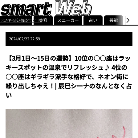
スマート公式サイト
ファッション
美容
スニーカー
占い
芸能
グル
ストリ
smart最新号
記事一覧
ランキング
2024/02/22 22:59
【3月1日〜15日の運勢】10位の○○座はラッ
キースポットの温泉でリフレッシュ♪ 4位の
○○座はギラギラ派手な格好で、ネオン街に
繰り出しちゃえ！| 辰巳シーナのなんとなく占
い