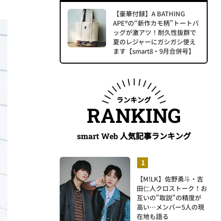
【豪華付録】A BATHING
APE®の“新作カモ柄”トートバ
ッグが激アツ！耐久性抜群で
夏のレジャーにガシガシ使え
ます【smart8・9月合併号】
ランキング
RANKING
人気記事ランキング
smart Web
【M!LK】佐野勇斗・吉
田仁人クロストーク！お
互いの"取説"の精度が
高い…メンバー5人の現
在地も語る