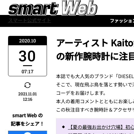
スマート公式サイト
ファッショ
アーティスト Kaito
2020.10
30
の新作腕時計に注目
07:17
本誌でも大人気のブランド「DIES
そこで、現在飛ぶ鳥を落とす勢いで活
コーデをお届けします。
2021.11.01
12:16
本人の着用コメントとともにお楽し
この秋注目すべき腕時計＆アクセサリーは
smart Web の
記事をシェア！
【夏の最強お出かけ穴場】初