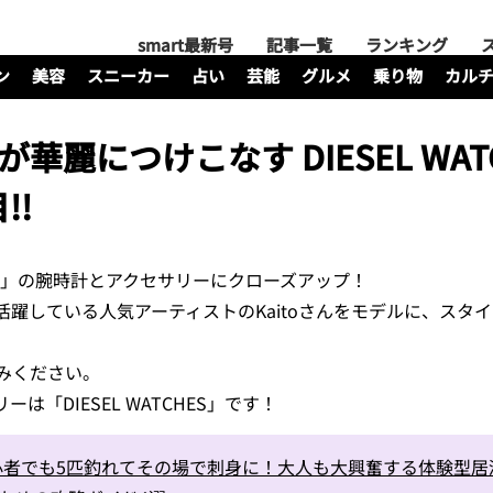
smart最新号
記事一覧
ランキング
ン
美容
スニーカー
占い
芸能
グルメ
乗り物
カル
が華麗につけこなす DIESEL WAT
!!
EL」の腕時計とアクセサリーにクローズアップ！
躍している人気アーティストのKaitoさんをモデルに、スタ
みください。
「DIESEL WATCHES」です！
心者でも5匹釣れてその場で刺身に！大人も大興奮する体験型居