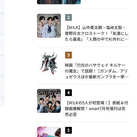
【M!LK】山中柔太朗・塩﨑太智・
曽野舜太クロストーク！「友達にし
たら最高」「人類の中で桁外れに面
白い」3人のメンバー愛が尊い
映画『閃光のハサウェイ キルケー
の魔女』で話題！ Ξガンダム、アリ
ュゼウスほか最新ガンプラを一挙紹
介
【M!LKの5人が初登場！】表紙＆付
録画像解禁！smart7月号増刊は完
売必至