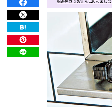
船茶屋ざうお』を120％楽し