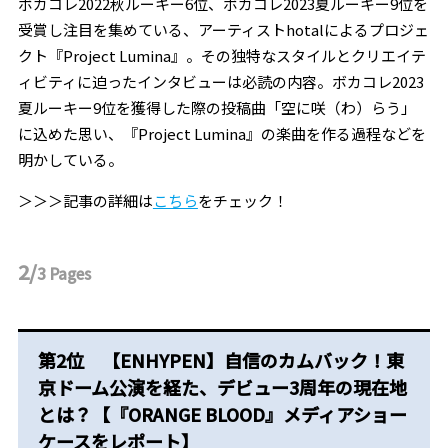
ボカコレ2022秋ルーキー6位、ボカコレ2023夏ルーキー9位を
受賞し注目を集めている、アーティストhotalによるプロジェ
クト『Project Lumina』。その独特なスタイルとクリエイテ
ィビティに迫ったインタビューは必読の内容。ボカコレ2023
夏ルーキー9位を獲得した際の投稿曲「空に咲（わ）らう」
に込めた思い、『Project Lumina』の楽曲を作る過程などを
明かしている。
＞＞＞記事の詳細は
こちら
をチェック！
2/
3
Pages
第2位 【ENHYPEN】自信のカムバック！東
京ドーム公演を経た、デビュー3周年の現在地
とは？【『ORANGE BLOOD』メディアショー
ケースをレポート】