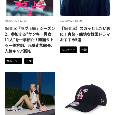
2026/07/28 12:00
2026/07/26 18:00
Netflix『ラヴ上等』シーズン
【Netflix】スカッとしたい夜
2、参加する“ヤンキー男女
に！爽快・痛快な韓国ドラマ
11人”を一挙紹介！顔面タト
おすすめ5選
ゥー美容師、元暴走族総長、
カルチャー
芸能
人気キャバ嬢も
カルチャー
芸能