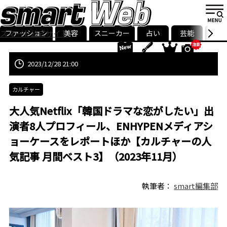
ファッション
美容
スニーカー
占い
芸能
グル
スマート公式サイト
ストリ
smart最新号
記事一覧
ランキング
2023/12/28 21:00
カルチャー
大人気Netflix「韓国ドラマな恋がしたい」出
演者8人プロフィール、ENHYPENメディアシ
ョーケースをレポートほか【カルチャーの人
気記事 月間ベスト3】（2023年11月）
執筆者：
smart編集部