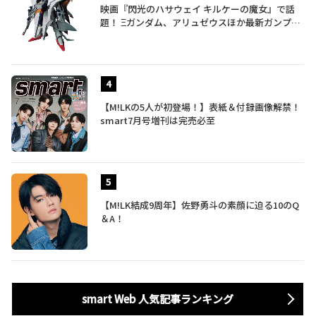
映画『閃光のハサウェイ キルケーの魔女』で話
題！ Ξガンダム、アリュゼウスほか最新ガンプラ
を一挙紹介
【M!LKの5人が初登場！】表紙＆付録画像解禁！
smart7月号増刊は完売必至
【M!LK結成9周年】佐野勇斗の素顔に迫る10のQ
＆A！
smart Web 人気記事ランキング