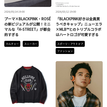
2026/05/14 19:00
2026/03/12 19:00
プーマ×BLACKPINK・ROSÉ
「BLACKPINK好きは全員買
の新ビジュアルが公開！ミニ
うべきキャップ」ニューエラ
マルな「H-STREET」が都会
×MLB™とのトリプルコラボ
的すぎる
はハートロゴが可愛すぎる
カルチャー
スニーカー
スポーツ・アウトドア
ファッション