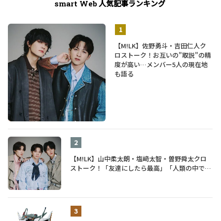
人気記事ランキング
smart Web
【M!LK】佐野勇斗・吉田仁人ク
ロストーク！お互いの"取説"の精
度が高い…メンバー5人の現在地
も語る
【M!LK】山中柔太朗・塩﨑太智・曽野舜太クロ
ストーク！「友達にしたら最高」「人類の中で桁
外れに面白い」3人のメンバー愛が尊い