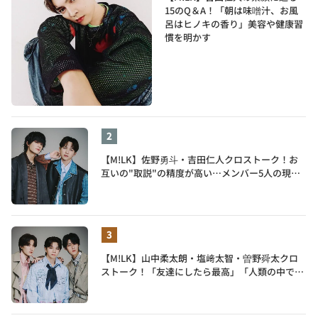
15のQ＆A！「朝は味噌汁、お風
呂はヒノキの香り」美容や健康習
慣を明かす
【M!LK】佐野勇斗・吉田仁人クロストーク！お
互いの"取説"の精度が高い…メンバー5人の現在
地も語る
【M!LK】山中柔太朗・塩﨑太智・曽野舜太クロ
ストーク！「友達にしたら最高」「人類の中で桁
外れに面白い」3人のメンバー愛が尊い