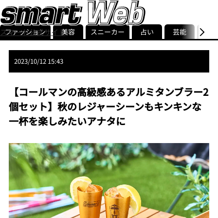
ファッション
美容
スニーカー
占い
芸能
グル
スマート公式サイト
ストリ
smart最新号
記事一覧
ランキング
2023/10/12 15:43
【コールマンの高級感あるアルミタンブラー2
個セット】秋のレジャーシーンもキンキンな
一杯を楽しみたいアナタに