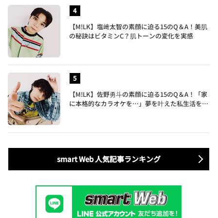
【M!LK】塩﨑太智の素顔に迫る15のQ＆A！美肌
の秘訣はビタミンC？肌トーンの変化を実感
【M!LK】佐野勇斗の素顔に迫る15のQ＆A！「家
に本格的なカラオケを…」夢を叶えた私生活を公
開
smart Web 人気記事ランキング