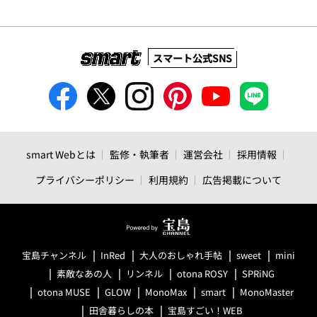
スマート公式SNS
smart Webとは
監修・執筆者
運営会社
採用情報
プライバシーポリシー
利用規約
広告掲載について
宝島チャンネル
InRed
大人のおしゃれ手帖
sweet
mini
素敵なあの人
リンネル
otona ROSY
SPRiNG
otona MUSE
GLOW
MonoMax
smart
MonoMaster
田舎暮らしの本
宝島すごい！WEB