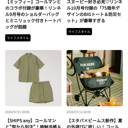
【ミッフィー】コールマンと
スヌーピー好き必見♡リンネ
のコラボ付録が豪華！リンネ
ル10月号付録の「75周年デ
ル9月号のショルダーバッグ
ザインのBIGトート＆防災セ
とミニリュック付きトートバ
ット」が豪華すぎる
ッグが話題
ライフスタイル
ライフスタイル
2026/07/21 20:00
2026/07/12 20:00
【SHIPS any】コールマン
【スタバ×ビームス新作】夏
と“型から別注”！接触冷感＆
の外遊びに欲しい！ コール