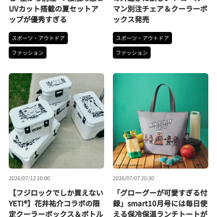
UVカット搭載の夏セットア
マン別注チェア＆クーラーボ
ップが優秀すぎる
ックス発売
スポーツ・アウトドア
スポーツ・アウトドア
ファッション
ファッション
2026/07/12 10:00
2026/07/07 20:30
【フジロックでしか買えない
「グローグーが可愛すぎる付
YETI®】花井祐介コラボの限
録」smart10月号には毎日使
定クーラーボックス＆ボトル
える保冷保温ランチトートが