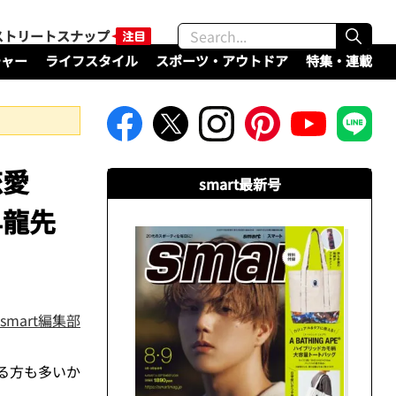
ストリートスナップ
チャー
ライフスタイル
スポーツ・アウトドア
特集・連載
恋愛
smart最新号
昇龍先
smart編集部
る方も多いか