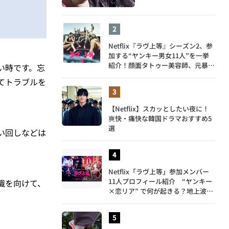
Netflix『ラヴ上等』シーズン2、参
加する“ヤンキー男女11人”を一挙
紹介！顔面タトゥー美容師、元暴走
い時です。忘
族総長、人気キャバ嬢も
てトラブルを
【Netflix】スカッとしたい夜に！
爽快・痛快な韓国ドラマおすすめ5
選
い回しなどは
Netflix「ラヴ上等」参加メンバー
11人プロフィール紹介 “ヤンキー
識を向けて、
×恋リア” で何が起きる？地上波で
は絶対に放送できない究極の恋リア
が爆誕