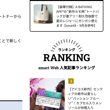
【豪華付録】A BATHING
APE®の“新作カモ柄”トートバ
ートナーから
ッグが激アツ！耐久性抜群で
夏のレジャーにガシガシ使え
ます【smart8・9月合併号】
ことで新しく
ランキング
RANKING
人気記事ランキング
smart Web
【アイコス新作】センテ
ィアの新作は夏らし
い“パッション フルー
ツ”！カプセル入りメン
ソールが仲間入り