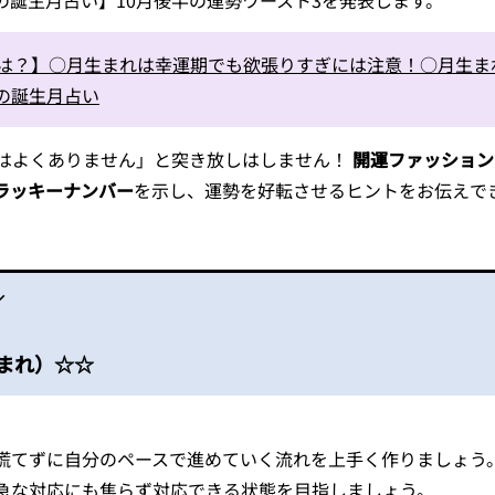
の誕生月占い】10月後半の運勢ワースト3を発表します。
人は？】○月生まれは幸運期でも欲張りすぎには注意！○月生ま
の誕生月占い
はよくありません」と突き放しはしません！
開運ファッション
ラッキーナンバー
を示し、運勢を好転させるヒントをお伝えで
／
生まれ）☆☆
慌てずに自分のペースで進めていく流れを上手く作りましょう
急な対応にも焦らず対応できる状態を目指しましょう。