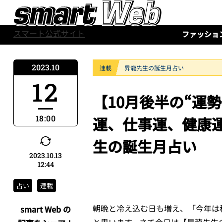
スマート公式サイト
ファッショ
2023.10
連載
昇龍先生の誕生月占い
12
【10月後半の“運
18:00
運、仕事運、健康運
生の誕生月占い
2023.10.13
12:44
占い
連載
朝晩と冷え込む日も増え、「今年は
smart Web の