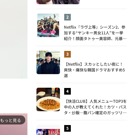
Netflix『ラヴ上等』シーズン2、参
加する“ヤンキー男女11人”を一挙
紹介！顔面タトゥー美容師、元暴走
族総長、人気キャバ嬢も
【Netflix】スカッとしたい夜に！
爽快・痛快な韓国ドラマおすすめ5
選
【快活CLUB】人気メニューTOP3を
中の人が教えてくれた！カツ・パス
タ・炒飯…腹パン確定のガッツリ飯
を食べ尽くす
もっと見る