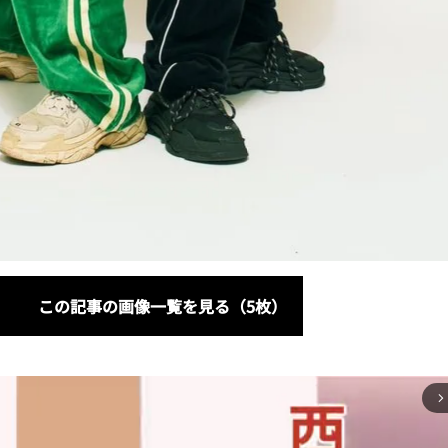
この記事の画像一覧を見る（5枚）
arrow_forward_ios