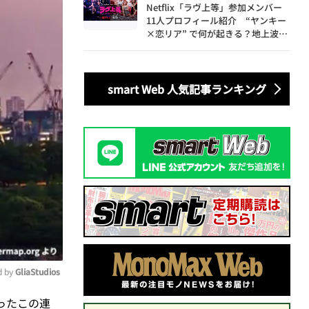
Netflix「ラヴ上等」参加メンバー
11人プロフィール紹介 “ヤンキー
×恋リア” で何が起きる？地上波で
は絶対に放送できない究極の恋リア
が爆誕
smart Web 人気記事ランキング
 by 
GliaStudios
ったこの連