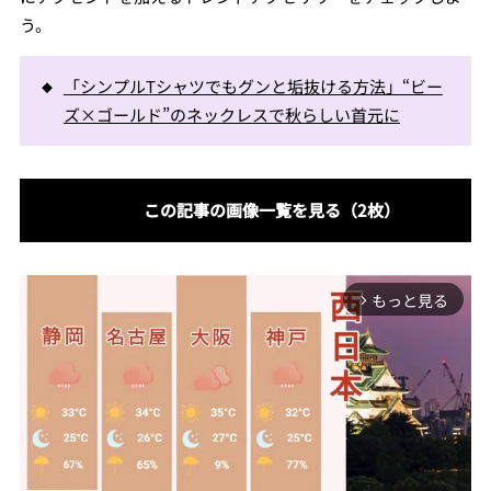
う。
「シンプルTシャツでもグンと垢抜ける方法」“ビー
ズ×ゴールド”のネックレスで秋らしい首元に
この記事の画像一覧を見る（2枚）
もっと見る
arrow_forward_ios