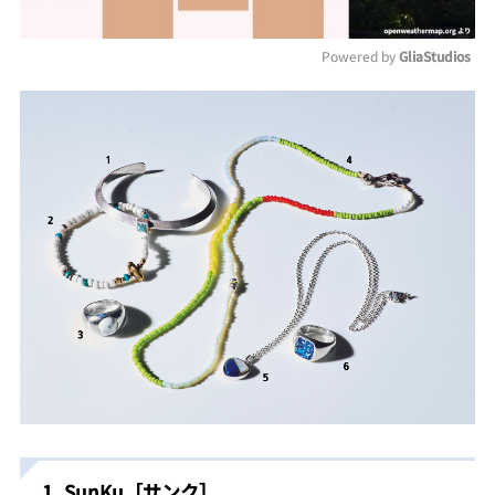
Powered by 
GliaStudios
Mute
1_SunKu［サンク］