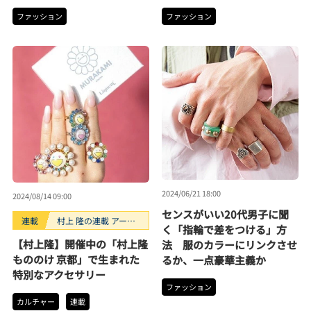
ファッション
ファッション
2024/06/21 18:00
2024/08/14 09:00
センスがいい20代男子に聞
連載
村上 隆の連載 アーテ
く「指輪で差をつける」方
ィストが創るモノ
【村上隆】開催中の「村上隆
法 服のカラーにリンクさせ
もののけ 京都」で生まれた
るか、一点豪華主義か
特別なアクセサリー
ファッション
カルチャー
連載