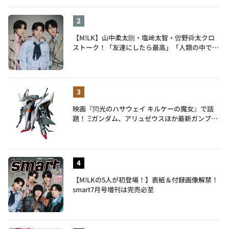
【M!LK】山中柔太朗・塩﨑太智・曽野舜太クロ
ストーク！「友達にしたら最高」「人類の中で桁
外れに面白い」3人のメンバー愛が尊い
映画『閃光のハサウェイ キルケーの魔女』で話
題！ Ξガンダム、アリュゼウスほか最新ガンプラ
を一挙紹介
【M!LKの5人が初登場！】表紙＆付録画像解禁！
smart7月号増刊は完売必至