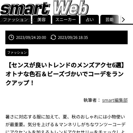
ファッション
美容
スニーカー
占い
芸能
グル
スマート公式サイト
ストリ
smart最新号
記事一覧
ランキング
2023/09/24 20:00
2023/09/26 18:35
ファッション
【センスが良いトレンドのメンズアクセ6選】
オトナな色石＆ビーズづかいでコーデをラン
クアップ！
執筆者：
smart編集部
暑さに対応する服に加えて、夏、秋のおしゃれには小物使い
が最重要。気分を上げる＆マンネリしがちなワンツーコーデ
にアクセントを加えるトレンドアクセサリーをチェックしよ