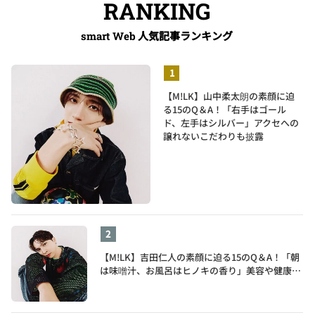
RANKING
人気記事ランキング
smart Web
【M!LK】山中柔太朗の素顔に迫
る15のQ＆A！「右手はゴール
ド、左手はシルバー」アクセへの
譲れないこだわりも披露
【M!LK】吉田仁人の素顔に迫る15のQ＆A！「朝
は味噌汁、お風呂はヒノキの香り」美容や健康習
慣を明かす