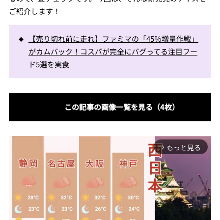
ご紹介します！
【売り切れ前に走れ】ファミマの「45％増量作戦」
がカムバック！コスパが完全にバグってる注目フー
ド5選を実食
この記事の画像一覧を見る（4枚）
もっと見る
arrow_forward_ios