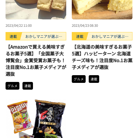
2023/04/22 11:00
2023/04/23 08:30
連載
おかしマニアが選ぶお
連載
おかしマニアが選ぶお
すすめお菓子3選
すすめお菓子3選
【Amazonで買える美味すぎ
【北海道の美味すぎるお菓子
るお菓子5選】「全国菓子大
5選】ハッピーターン 北海道
博覧会」金賞受賞お菓子も！
チーズ味も！注目度No.1お菓
注目度No.1お菓子メディアが
子メディアが選抜
選抜
グルメ
連載
グルメ
連載