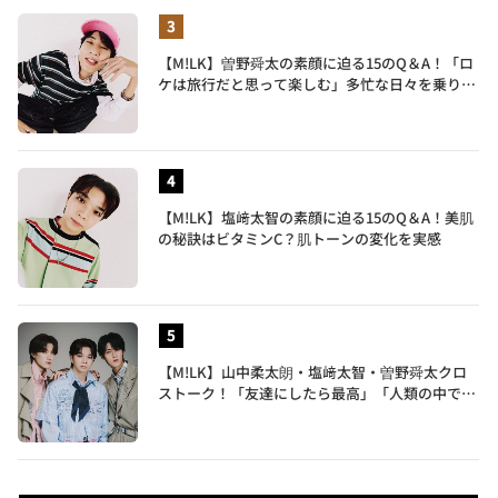
【M!LK】曽野舜太の素顔に迫る15のQ＆A！「ロ
ケは旅行だと思って楽しむ」多忙な日々を乗り切
るポジティブ思考がすごい
【M!LK】塩﨑太智の素顔に迫る15のQ＆A！美肌
の秘訣はビタミンC？肌トーンの変化を実感
【M!LK】山中柔太朗・塩﨑太智・曽野舜太クロ
ストーク！「友達にしたら最高」「人類の中で桁
外れに面白い」3人のメンバー愛が尊い