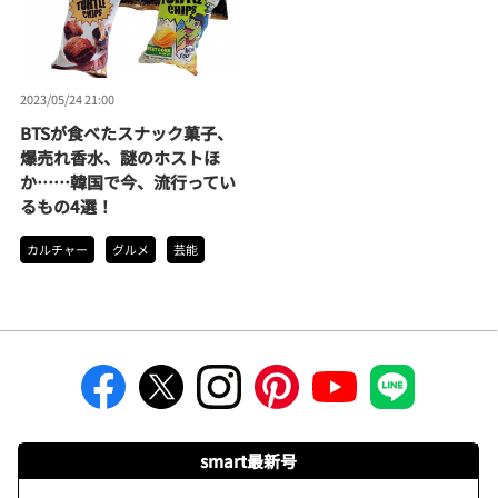
2023/05/24 21:00
BTSが食べたスナック菓子、
爆売れ香水、謎のホストほ
か……韓国で今、流行ってい
るもの4選！
カルチャー
グルメ
芸能
smart最新号