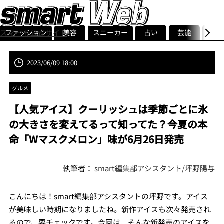
ファッション
美容
スニーカー
占い
芸能
グル
スマート公式サイト
ストリ
smart最新号
記事一覧
ランキング
2023/06/09 18:00
グルメ
【人気アイス】クーリッシュは季節ごとに氷
の大きさを変えてるって知ってた？今夏の本
命「Wマスクメロン」味が6月26日発売
執筆者：
smart編集部アシスタント/坪野陽与
こんにちは！smart編集部アシスタントの坪野です。アイス
が美味しい時期になりましたね。新作アイスも次々発売され
るので、要チェックです。今回は、そんな新発売のアイスを