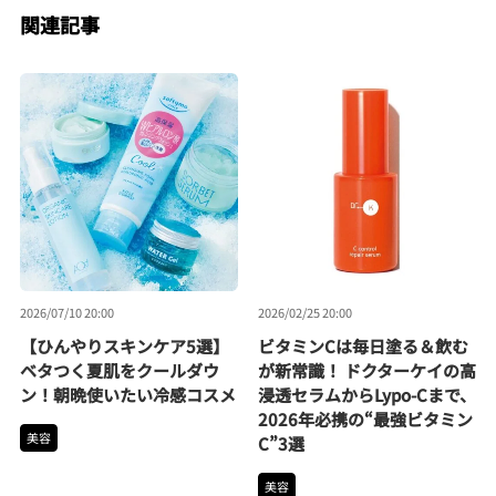
関連記事
2026/07/10 20:00
2026/02/25 20:00
【ひんやりスキンケア5選】
ビタミンCは毎日塗る＆飲む
ベタつく夏肌をクールダウ
が新常識！ ドクターケイの高
ン！朝晩使いたい冷感コスメ
浸透セラムからLypo-Cまで、
2026年必携の“最強ビタミン
美容
C”3選
美容