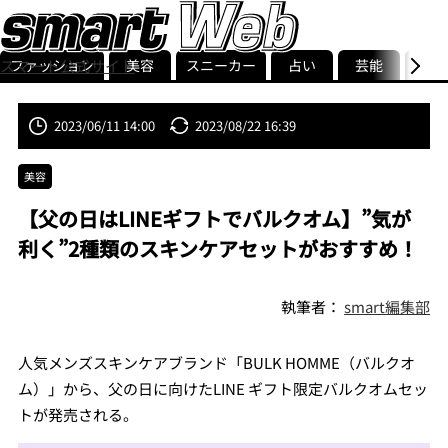
ファッション
美容
スニーカー
占い
芸能
グル
スマート公式サイト
ストリ
smart最新号
記事一覧
ランキング
2023/06/11 14:00
2023/08/22 16:39
美容
【父の日はLINEギフトでバルクオム】”気が
利く”2種類のスキンケアセットがおすすめ！
執筆者：
smart編集部
人気メンズスキンケアブランド「BULK HOMME（バルクオ
ム）」から、父の日に向けたLINE ギフト限定バルクオムセッ
トが発売される。