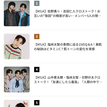
【M!LK】佐野勇斗・吉田仁人クロストーク！お
互いの"取説"の精度が高い…メンバー5人の現在
地も語る
【M!LK】塩﨑太智の素顔に迫る15のQ＆A！美肌
の秘訣はビタミンC？肌トーンの変化を実感
【M!LK】山中柔太朗・塩﨑太智・曽野舜太クロ
ストーク！「友達にしたら最高」「人類の中で桁
外れに面白い」3人のメンバー愛が尊い