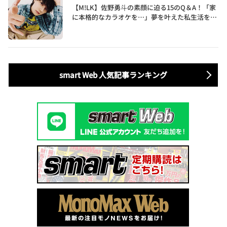
【M!LK】佐野勇斗の素顔に迫る15のQ＆A！「家
に本格的なカラオケを…」夢を叶えた私生活を公
開
smart Web 人気記事ランキング