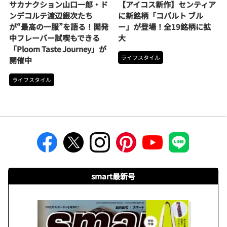
サカナクション山口一郎・ド
【アイコス新作】センティア
ンデコルテ渡辺銀次たち
に新銘柄「コバルト ブル
が“最高の一服”を語る！開発
ー」が登場！全19銘柄に拡
中フレーバー試喫もできる
大
「Ploom Taste Journey」が
ライフスタイル
開催中
ライフスタイル
smart最新号