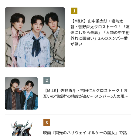
【M!LK】山中柔太朗・塩﨑太
智・曽野舜太クロストーク！「友
達にしたら最高」「人類の中で桁
外れに面白い」3人のメンバー愛
が尊い
【M!LK】佐野勇斗・吉田仁人クロストーク！お
互いの"取説"の精度が高い…メンバー5人の現在
地も語る
映画『閃光のハサウェイ キルケーの魔女』で話