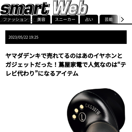
ファッション
美容
スニーカー
占い
芸能
グル
スマート公式サイト
ストリ
smart最新号
記事一覧
ランキング
2023/05/22 19:25
ヤマダデンキで売れてるのはあのイヤホンと
ガジェットだった！蔦屋家電で人気なのは“テ
レビ代わり”になるアイテム