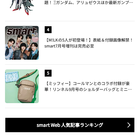
題！ Ξガンダム、アリュゼウスほか最新ガンプラ
を一挙紹介
【M!LKの5人が初登場！】表紙＆付録画像解禁！
smart7月号増刊は完売必至
【ミッフィー】コールマンとのコラボ付録が豪
華！リンネル9月号のショルダーバッグとミニリ
ュック付きトートバッグが話題
smart Web 人気記事ランキング