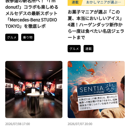
表参道の新名所へ！「I’m
連載
おかしマニアが選ぶお
donut?」コラボも楽しめる
すすめお菓子3選
お菓子マニアが選ぶ「この
メルセデスの最新スポット
夏、本当においしいアイス」
「Mercedes-Benz STUDIO
4選！ハーゲンダッツ新作か
TOKYO」を徹底レポ
ら一度は食べたい名店ジェラ
ートまで
グルメ
乗り物
グルメ
連載
2026/07/08 17:00
2026/07/07 20:00