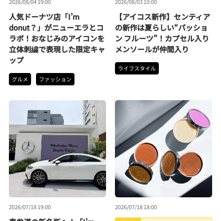
2026/08/04 19:00
2026/08/03 10:00
人気ドーナツ店「I’m
【アイコス新作】センティア
donut？」がニューエラとコ
の新作は夏らしい“パッショ
ラボ！おなじみのアイコンを
ン フルーツ”！カプセル入り
立体刺繍で表現した限定キャ
メンソールが仲間入り
ップ
ライフスタイル
グルメ
ファッション
2026/07/18 19:00
2026/07/18 18:00